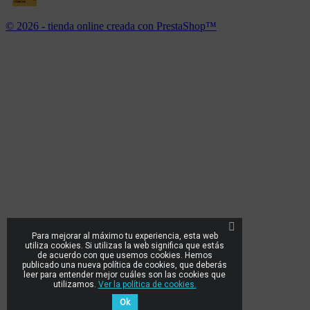
© 2026 - tienda online creada con PrestaShop™
Para mejorar al máximo tu experiencia, esta web
utiliza cookies. Si utilizas la web significa que estás
de acuerdo con que usemos cookies. Hemos
publicado una nueva política de cookies, que deberás
leer para entender mejor cuáles son las cookies que
utilizamos.
Ver la política de cookies.
Ok