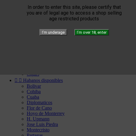


Elie Bleu
Humidors
In order to enter this site, please certify that
Briquets
you are of legal age to access a shop selling
Cigar instruments
age restricted products
Arturo Fuente
YELLOW SEPTIMO
I’m underage
I’m over 18, enter


Gérard
Edition
Limited Blend
Private Blend
Création
Plasencia


El Septimo
Cigars


Habanos disponibles
Bolivar
Cohiba
Cuaba
Diplomaticos
Flor de Cano
Hoyo de Monterrey
H. Upmann
Jose Luis Piedra
Montecristo
Partagas