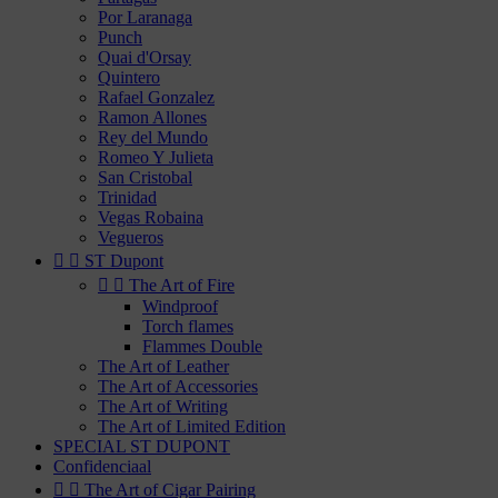
Por Laranaga
Punch
Quai d'Orsay
Quintero
Rafael Gonzalez
Ramon Allones
Rey del Mundo
Romeo Y Julieta
San Cristobal
Trinidad
Vegas Robaina
Vegueros


ST Dupont


The Art of Fire
Windproof
Torch flames
Flammes Double
The Art of Leather
The Art of Accessories
The Art of Writing
The Art of Limited Edition
SPECIAL ST DUPONT
Confidenciaal


The Art of Cigar Pairing