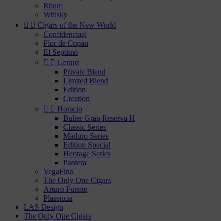
Rhum
Whisky


Cigars of the New World
Confidenciaal
Flor de Copan
El Septimo


Gerard
Private Blend
Limited Blend
Edition
Creation


Horacio
Bulier Gran Reserva H
Classic Series
Maduro Series
Edition Special
Heritage Series
Pantera
VegaFina
The Only One Cigars
Arturo Fuente
Plasencia
LAS Design
The Only One Cigars