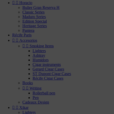


Horacio
Bulier Gran Reserva H
Classic Series
Maduro Series
Edition Special
Heritage Series
Pantera
Récife Paris


Accesorios


Smoking Items
Lighters
Ashtray
Humidors
Cigar instruments
Gerard Cigar Cases
ST Dupont Cigar Cases
Récife Cigar Cases
Books


Writing
Rollerball pen
Pen
Cadeaux Design


Xikar
Lighters