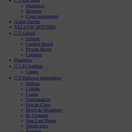


Elie Bleu
Humidors
Briquets
Cigar instruments
Arturo Fuente
YELLOW SEPTIMO


Gérard
Edition
Limited Blend
Private Blend
Création
Plasencia


El Septimo
Cigars


Habanos disponibles
Bolivar
Cohiba
Cuaba
Diplomaticos
Flor de Cano
Hoyo de Monterrey
H. Upmann
Jose Luis Piedra
Montecristo
Partagas