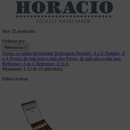
Hay 22 productos.
Ordenar por:
Relevancia

Ventas en orden decreciente
Relevancia
Nombre, A a Z
Nombre, Z
a A
Precio: de más bajo a más alto
Precio, de más alto a más bajo
Reference, A to Z
Reference, Z to A
Mostrando 1-12 de 22 artículo(s)
Filtros activos