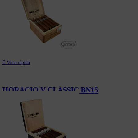

Vista rápida
HORACIO V CLASSIC BN15
178,49 CHF