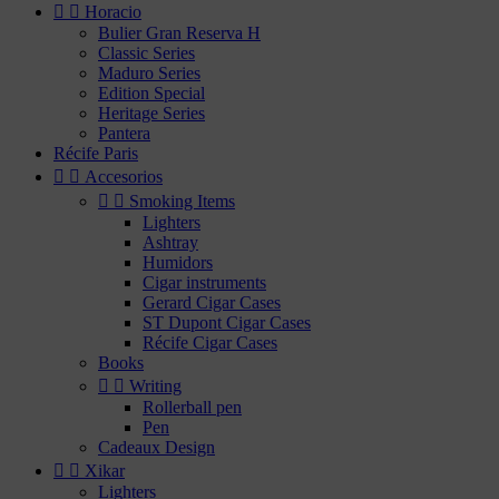


Horacio
Bulier Gran Reserva H
Classic Series
Maduro Series
Edition Special
Heritage Series
Pantera
Récife Paris


Accesorios


Smoking Items
Lighters
Ashtray
Humidors
Cigar instruments
Gerard Cigar Cases
ST Dupont Cigar Cases
Récife Cigar Cases
Books


Writing
Rollerball pen
Pen
Cadeaux Design


Xikar
Lighters