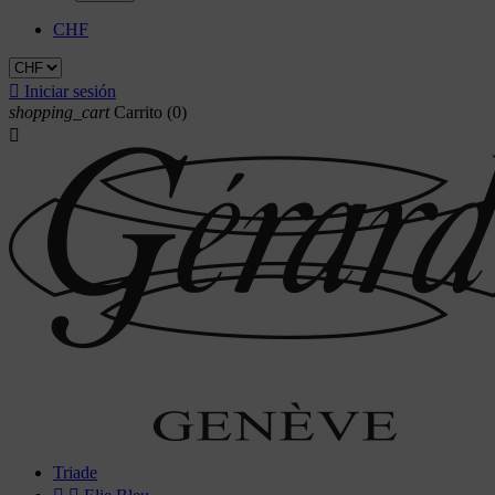
CHF

Iniciar sesión
shopping_cart
Carrito
(0)

Triade