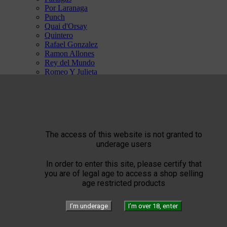
Por Laranaga
Punch
Quai d'Orsay
Quintero
Rafael Gonzalez
Ramon Allones
Rey del Mundo
Romeo Y Julieta
San Cristobal
Trinidad
Vegas Robaina
Vegueros


ST Dupont


The Art of Fire
The access of this website is not granted to
Windproof
underage users
Torch flames
Flammes Double
In order to enter this site, please certify that
The Art of Leather
you are of legal age to access a shop selling
The Art of Accessories
age restricted products
The Art of Writing
The Art of Limited Edition
SPECIAL ST DUPONT
I’m underage
I’m over 18, enter
Confidenciaal


The Art of Cigar Pairing