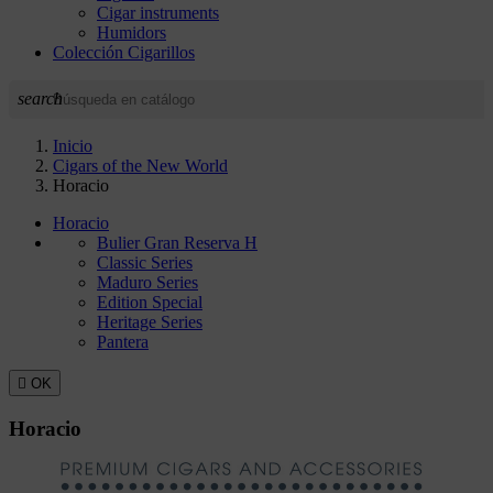
Cigar instruments
Humidors
Colección Cigarillos
search
Inicio
Cigars of the New World
Horacio
Horacio
Bulier Gran Reserva H
Classic Series
Maduro Series
Edition Special
Heritage Series
Pantera

OK
Horacio