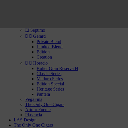
Rhum
Whisky


Cigars of the New World
Confidenciaal
Flor de Copan
El Septimo


Gerard
Private Blend
Limited Blend
Edition
Creation


Horacio
Bulier Gran Reserva H
Classic Series
Maduro Series
Edition Special
Heritage Series
Pantera
VegaFina
The Only One Cigars
Arturo Fuente
Plasencia
LAS Design
The Only One Cigars