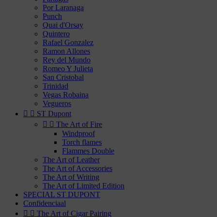
Por Laranaga
Punch
Quai d'Orsay
Quintero
Rafael Gonzalez
Ramon Allones
Rey del Mundo
Romeo Y Julieta
San Cristobal
Trinidad
Vegas Robaina
Vegueros


ST Dupont


The Art of Fire
Windproof
Torch flames
Flammes Double
The Art of Leather
The Art of Accessories
The Art of Writing
The Art of Limited Edition
SPECIAL ST DUPONT
Confidenciaal


The Art of Cigar Pairing