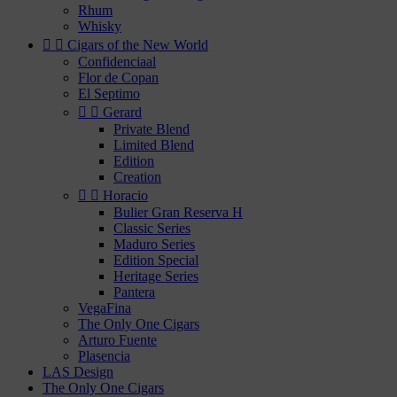
Rhum
Whisky


Cigars of the New World
Confidenciaal
Flor de Copan
El Septimo


Gerard
Private Blend
Limited Blend
Edition
Creation


Horacio
Bulier Gran Reserva H
Classic Series
Maduro Series
Edition Special
Heritage Series
Pantera
VegaFina
The Only One Cigars
Arturo Fuente
Plasencia
LAS Design
The Only One Cigars