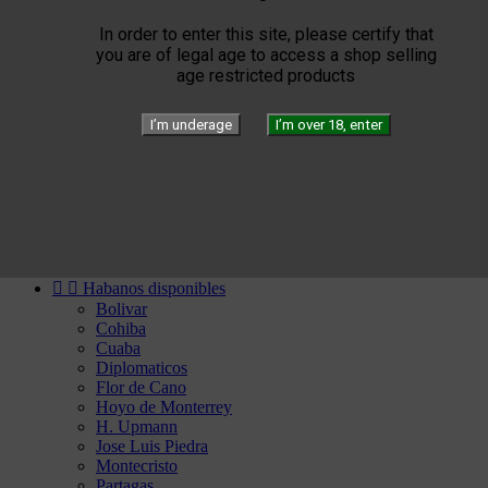


Elie Bleu
Humidors
In order to enter this site, please certify that
Briquets
you are of legal age to access a shop selling
Cigar instruments
age restricted products
Arturo Fuente
YELLOW SEPTIMO


Gérard
I’m underage
I’m over 18, enter
Edition
Limited Blend
Private Blend
Création
Plasencia


El Septimo
Cigars


Habanos disponibles
Bolivar
Cohiba
Cuaba
Diplomaticos
Flor de Cano
Hoyo de Monterrey
H. Upmann
Jose Luis Piedra
Montecristo
Partagas