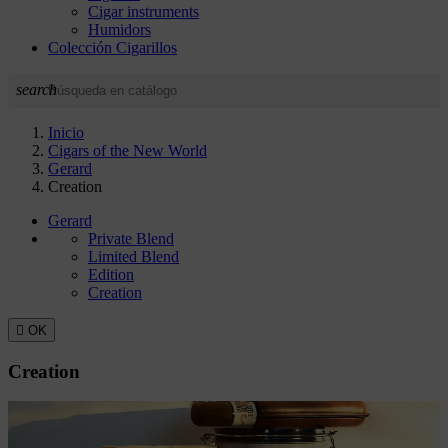
Cigar instruments
Humidors
Colección Cigarillos
search
Inicio
Cigars of the New World
Gerard
Creation
Gerard
Private Blend
Limited Blend
Edition
Creation

OK
Creation