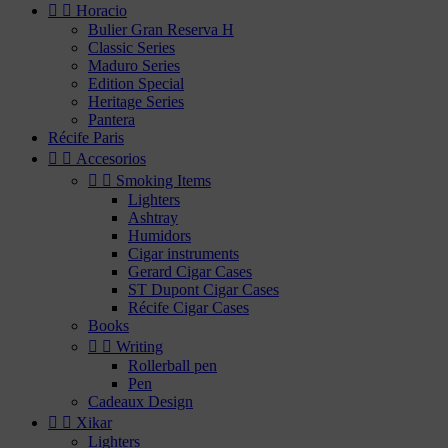


Horacio
Bulier Gran Reserva H
Classic Series
Maduro Series
Edition Special
Heritage Series
Pantera
Récife Paris


Accesorios


Smoking Items
Lighters
Ashtray
Humidors
Cigar instruments
Gerard Cigar Cases
ST Dupont Cigar Cases
Récife Cigar Cases
Books


Writing
Rollerball pen
Pen
Cadeaux Design


Xikar
Lighters