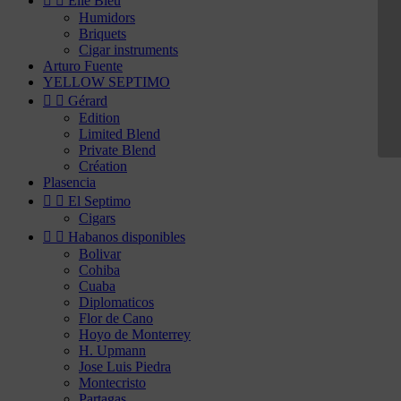


Elie Bleu
Humidors
Briquets
Cigar instruments
Arturo Fuente
YELLOW SEPTIMO


Gérard
Edition
Limited Blend
Private Blend
Création
Plasencia


El Septimo
Cigars


Habanos disponibles
Bolivar
Cohiba
Cuaba
Diplomaticos
Flor de Cano
Hoyo de Monterrey
H. Upmann
Jose Luis Piedra
Montecristo
Partagas