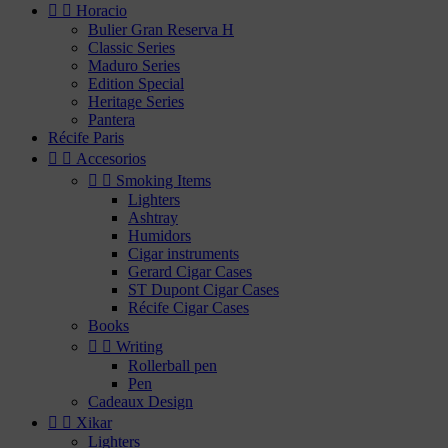


Horacio
Bulier Gran Reserva H
Classic Series
Maduro Series
Edition Special
Heritage Series
Pantera
Récife Paris


Accesorios


Smoking Items
Lighters
Ashtray
Humidors
Cigar instruments
Gerard Cigar Cases
ST Dupont Cigar Cases
Récife Cigar Cases
Books


Writing
Rollerball pen
Pen
Cadeaux Design


Xikar
Lighters