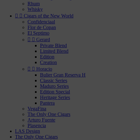
Rhum
Whisky


Cigars of the New World
Confidenciaal
Flor de Copan
El Septimo


Gerard
Private Blend
Limited Blend
Edition
Creation


Horacio
Bulier Gran Reserva H
Classic Series
Maduro Series
Edition Special
Heritage Series
Pantera
VegaFina
The Only One Cigars
Arturo Fuente
Plasencia
LAS Design
The Only One Cigars