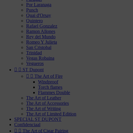
Por Laranaga
Punch
Quai d'Orsay
Quintero
Rafael Gonzalez
Ramon Allones
Rey del Mundo
Romeo Y Julieta
San Cristobal
Trinidad
Vegas Robaina
Vegueros


ST Dupont


The Art of Fire
Windproof
Torch flames
Flammes Double
The Art of Leather
The Art of Accessories
The Art of Writing
The Art of Limited Edition
SPECIAL ST DUPONT
Confidenciaal


The Art of Cigar Pairing