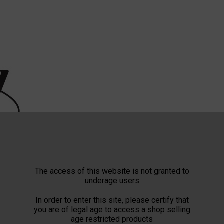
The access of this website is not granted to
underage users
In order to enter this site, please certify that
you are of legal age to access a shop selling
age restricted products