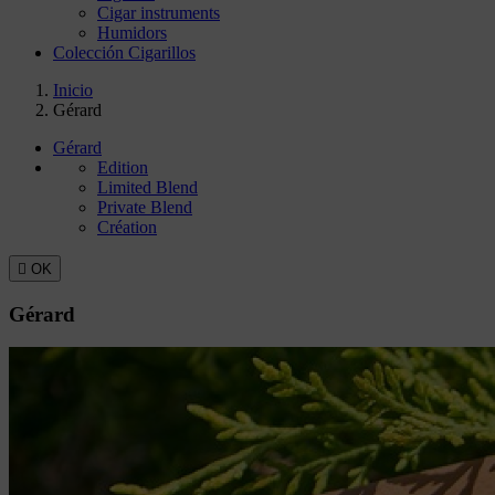
Cigar instruments
Humidors
Colección Cigarillos
Inicio
Gérard
Gérard
Edition
Limited Blend
Private Blend
Création

OK
Gérard