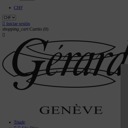
CHF

Iniciar sesión
shopping_cart
Carrito
(0)

Triade