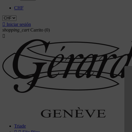
CHF

Iniciar sesión
shopping_cart
Carrito
(0)

Triade