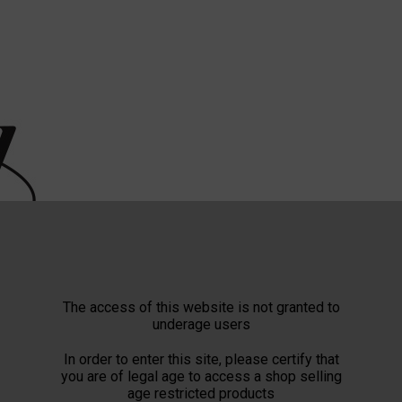
The access of this website is not granted to
underage users
In order to enter this site, please certify that
you are of legal age to access a shop selling
age restricted products