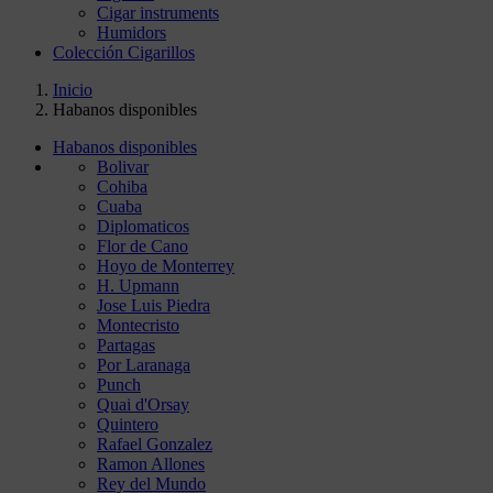
Cigar instruments
Humidors
Colección Cigarillos
Inicio
Habanos disponibles
Habanos disponibles
Bolivar
Cohiba
Cuaba
Diplomaticos
Flor de Cano
Hoyo de Monterrey
H. Upmann
Jose Luis Piedra
Montecristo
Partagas
Por Laranaga
Punch
Quai d'Orsay
Quintero
Rafael Gonzalez
Ramon Allones
Rey del Mundo