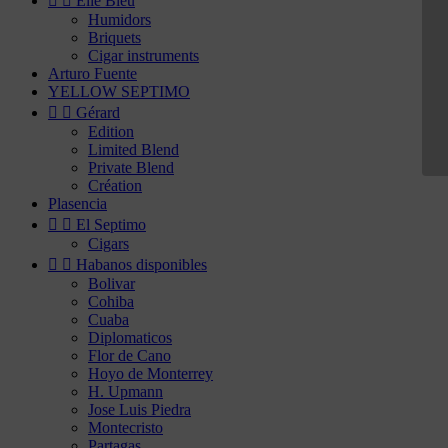


Elie Bleu
Humidors
Briquets
Cigar instruments
Arturo Fuente
YELLOW SEPTIMO


Gérard
Edition
Limited Blend
Private Blend
Création
Plasencia


El Septimo
Cigars


Habanos disponibles
Bolivar
Cohiba
Cuaba
Diplomaticos
Flor de Cano
Hoyo de Monterrey
H. Upmann
Jose Luis Piedra
Montecristo
Partagas