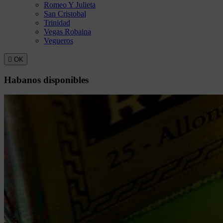
Romeo Y Julieta
San Cristobal
Trinidad
Vegas Robaina
Vegueros

OK
Habanos disponibles