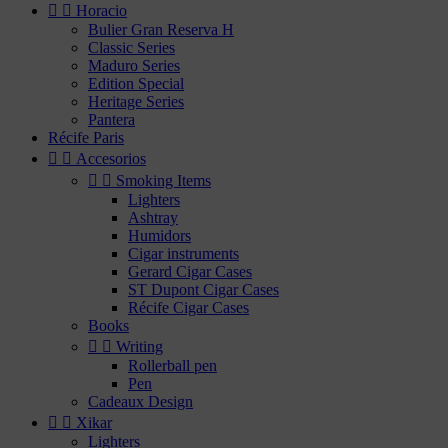


Horacio
Bulier Gran Reserva H
Classic Series
Maduro Series
Edition Special
Heritage Series
Pantera
Récife Paris


Accesorios


Smoking Items
Lighters
Ashtray
Humidors
Cigar instruments
Gerard Cigar Cases
ST Dupont Cigar Cases
Récife Cigar Cases
Books


Writing
Rollerball pen
Pen
Cadeaux Design


Xikar
Lighters