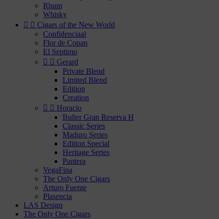
Rhum
Whisky


Cigars of the New World
Confidenciaal
Flor de Copan
El Septimo


Gerard
Private Blend
Limited Blend
Edition
Creation


Horacio
Bulier Gran Reserva H
Classic Series
Maduro Series
Edition Special
Heritage Series
Pantera
VegaFina
The Only One Cigars
Arturo Fuente
Plasencia
LAS Design
The Only One Cigars