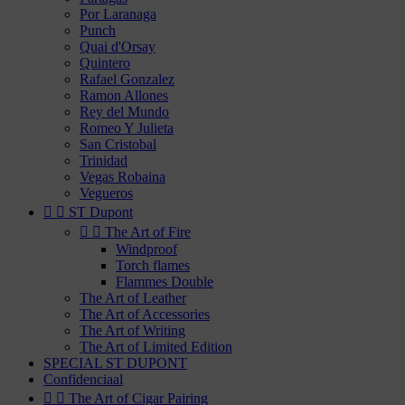
Por Laranaga
Punch
Quai d'Orsay
Quintero
Rafael Gonzalez
Ramon Allones
Rey del Mundo
Romeo Y Julieta
San Cristobal
Trinidad
Vegas Robaina
Vegueros


ST Dupont


The Art of Fire
Windproof
Torch flames
Flammes Double
The Art of Leather
The Art of Accessories
The Art of Writing
The Art of Limited Edition
SPECIAL ST DUPONT
Confidenciaal


The Art of Cigar Pairing