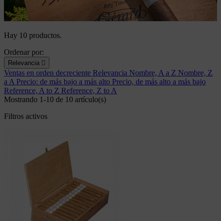
Hay 10 productos.
Ordenar por:
Relevancia

Ventas en orden decreciente
Relevancia
Nombre, A a Z
Nombre, Z
a A
Precio: de más bajo a más alto
Precio, de más alto a más bajo
Reference, A to Z
Reference, Z to A
Mostrando 1-10 de 10 artículo(s)
Filtros activos