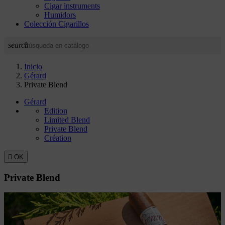
Cigar instruments
Humidors
Colección Cigarillos
search
Inicio
Gérard
Private Blend
Gérard
Edition
Limited Blend
Private Blend
Création

OK
Private Blend