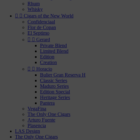
Rhum
Whisky


Cigars of the New World
Confidenciaal
Flor de Copan
El Septimo


Gerard
Private Blend
Limited Blend
Edition
Creation


Horacio
Bulier Gran Reserva H
Classic Series
Maduro Series
Edition Special
Heritage Series
Pantera
VegaFina
The Only One Cigars
Arturo Fuente
Plasencia
LAS Design
The Only One Cigars