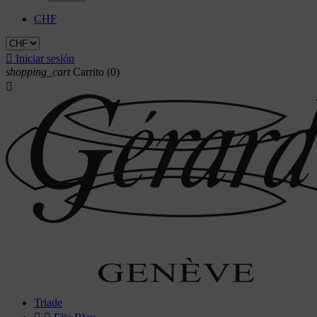
CHF

Iniciar sesión
shopping_cart
Carrito
(0)

Triade