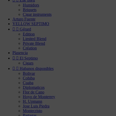


Elie Bleu
Humidors
Briquets
Cigar instruments
Arturo Fuente
YELLOW SEPTIMO


Gérard
Edition
Limited Blend
Private Blend
Création
Plasencia


El Septimo
Cigars


Habanos disponibles
Bolivar
Cohiba
Cuaba
Diplomaticos
Flor de Cano
Hoyo de Monterrey
H. Upmann
Jose Luis Piedra
Montecristo
Partagas