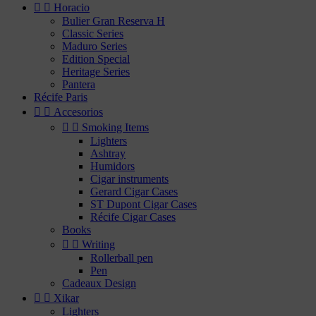


Horacio
Bulier Gran Reserva H
Classic Series
Maduro Series
Edition Special
Heritage Series
Pantera
Récife Paris


Accesorios


Smoking Items
Lighters
Ashtray
Humidors
Cigar instruments
Gerard Cigar Cases
ST Dupont Cigar Cases
Récife Cigar Cases
Books


Writing
Rollerball pen
Pen
Cadeaux Design


Xikar
Lighters