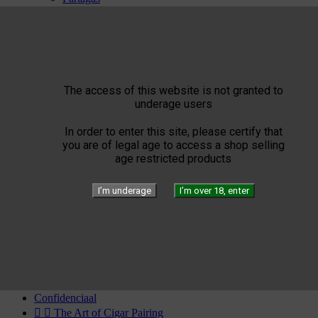
Por Laranaga
Punch
Quai d'Orsay
Quintero
Rafael Gonzalez
Ramon Allones
Rey del Mundo
The access of this website is not granted to
Romeo Y Julieta
underage users
San Cristobal
Trinidad
In order to enter this site, please certify that
Vegas Robaina
you are of legal age to access a shop selling
Vegueros
age restricted products


ST Dupont


The Art of Fire
I’m underage
I’m over 18, enter
Windproof
Torch flames
Flammes Double
The Art of Leather
The Art of Accessories
The Art of Writing
The Art of Limited Edition
SPECIAL ST DUPONT
Confidenciaal


The Art of Cigar Pairing