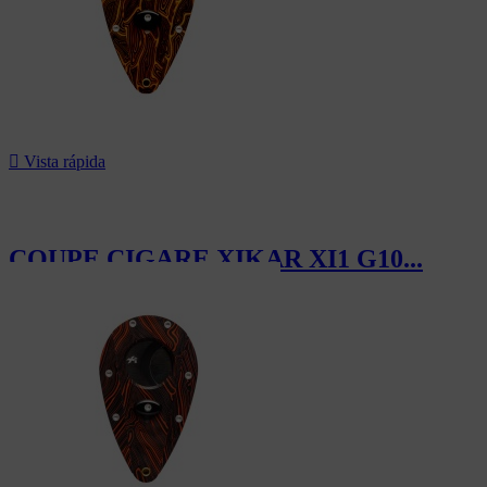

Vista rápida
COUPE CIGARE XIKAR XI1 G10...
100,00 CHF