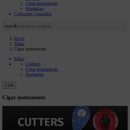
Cigar instruments
Humidors
Colección Cigarillos
search
Inicio
Xikar
Cigar instruments
Xikar
Lighters
Cigar instruments
Humidors

OK
Cigar instruments