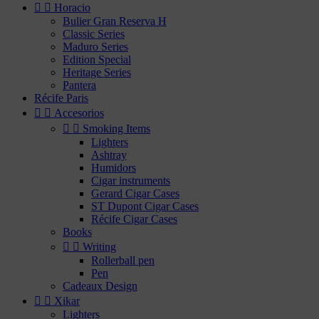


Horacio
Bulier Gran Reserva H
Classic Series
Maduro Series
Edition Special
Heritage Series
Pantera
Récife Paris


Accesorios


Smoking Items
Lighters
Ashtray
Humidors
Cigar instruments
Gerard Cigar Cases
ST Dupont Cigar Cases
Récife Cigar Cases
Books


Writing
Rollerball pen
Pen
Cadeaux Design


Xikar
Lighters