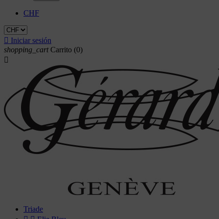
CHF

Iniciar sesión
shopping_cart
Carrito
(0)

Triade