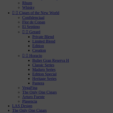
Rhum
Whisky


Cigars of the New World
Confidenciaal
Flor de Copan
El Septimo


Gerard
Private Blend
Limited Blend
Edition
Creation


Horacio
Bulier Gran Reserva H
Classic Series
Maduro Series
Edition Special
Heritage Series
Pantera
VegaFina
The Only One Cigars
Arturo Fuente
Plasencia
LAS Design
The Only One Cigars