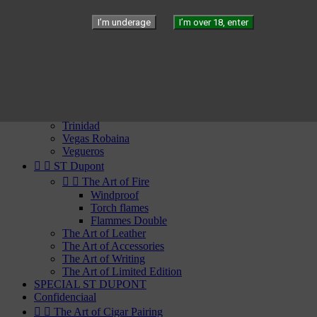
Por Laranaga
I’m underage
I’m over 18, enter
Punch
Quai d'Orsay
Quintero
Rafael Gonzalez
Ramon Allones
Rey del Mundo
Romeo Y Julieta
San Cristobal
Trinidad
Vegas Robaina
Vegueros


ST Dupont


The Art of Fire
Windproof
Torch flames
Flammes Double
The Art of Leather
The Art of Accessories
The Art of Writing
The Art of Limited Edition
SPECIAL ST DUPONT
Confidenciaal


The Art of Cigar Pairing