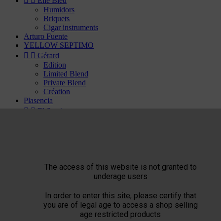


Elie Bleu
Humidors
Briquets
Cigar instruments
Arturo Fuente
YELLOW SEPTIMO


Gérard
Edition
Limited Blend
Private Blend
Création
Plasencia


El Septimo
Cigars


Habanos disponibles
Bolivar
Cohiba
Cuaba
Diplomaticos
The access of this website is not granted to
Flor de Cano
underage users
Hoyo de Monterrey
H. Upmann
In order to enter this site, please certify that
Jose Luis Piedra
you are of legal age to access a shop selling
Montecristo
age restricted products
Partagas