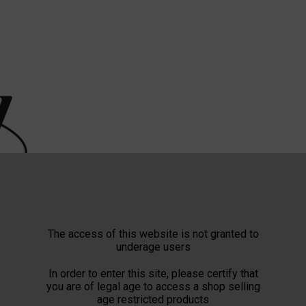
The access of this website is not granted to
underage users
In order to enter this site, please certify that
you are of legal age to access a shop selling
age restricted products