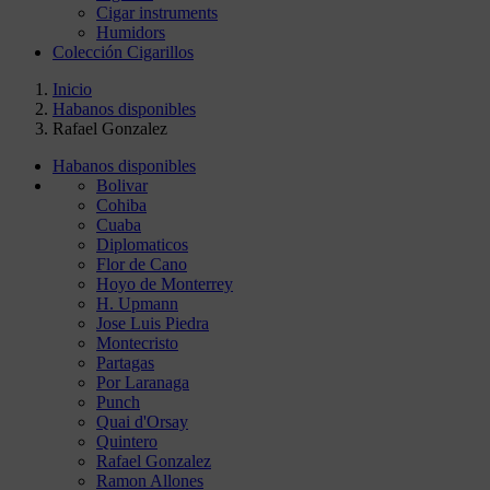
Cigar instruments
Humidors
Colección Cigarillos
Inicio
Habanos disponibles
Rafael Gonzalez
Habanos disponibles
Bolivar
Cohiba
Cuaba
Diplomaticos
Flor de Cano
Hoyo de Monterrey
H. Upmann
Jose Luis Piedra
Montecristo
Partagas
Por Laranaga
Punch
Quai d'Orsay
Quintero
Rafael Gonzalez
Ramon Allones