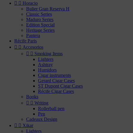


Horacio
Bulier Gran Reserva H
Classic Series
Maduro Series
Edition Special
Heritage Series
Pantera
Récife Paris


Accesorios


Smoking Items
Lighters
Ashtray
Humidors
Cigar instruments
Gerard Cigar Cases
ST Dupont Cigar Cases
Récife Cigar Cases
Books


Writing
Rollerball pen
Pen
Cadeaux Design


Xikar
Lighters