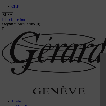
CHF

Iniciar sesión
shopping_cart
Carrito
(0)

Triade