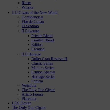
Rhum
Whisky


Cigars of the New World
Confidenciaal
Flor de Copan
El Septimo


Gerard
Private Blend
Limited Blend
Edition
Creation


Horacio
Bulier Gran Reserva H
Classic Series
Maduro Series
Edition Special
Heritage Series
Pantera
VegaFina
The Only One Cigars
Arturo Fuente
Plasencia
LAS Design
The Only One Cigars