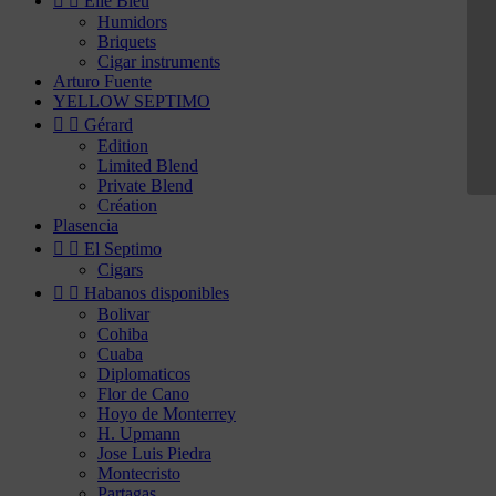


Elie Bleu
Humidors
Briquets
Cigar instruments
Arturo Fuente
YELLOW SEPTIMO


Gérard
Edition
Limited Blend
Private Blend
Création
Plasencia


El Septimo
Cigars


Habanos disponibles
Bolivar
Cohiba
Cuaba
Diplomaticos
Flor de Cano
Hoyo de Monterrey
H. Upmann
Jose Luis Piedra
Montecristo
Partagas