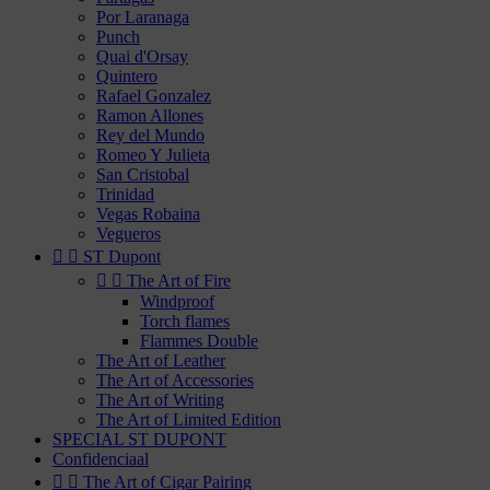
Por Laranaga
Punch
Quai d'Orsay
Quintero
Rafael Gonzalez
Ramon Allones
Rey del Mundo
Romeo Y Julieta
San Cristobal
Trinidad
Vegas Robaina
Vegueros


ST Dupont


The Art of Fire
Windproof
Torch flames
Flammes Double
The Art of Leather
The Art of Accessories
The Art of Writing
The Art of Limited Edition
SPECIAL ST DUPONT
Confidenciaal


The Art of Cigar Pairing