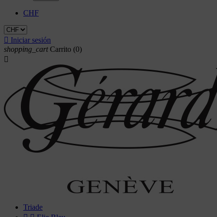
CHF

Iniciar sesión
shopping_cart
Carrito
(0)

Triade