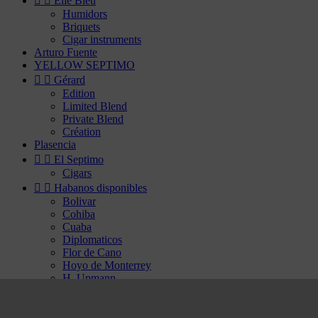


Elie Bleu
Humidors
Briquets
Cigar instruments
Arturo Fuente
YELLOW SEPTIMO


Gérard
Edition
Limited Blend
Private Blend
Création
Plasencia


El Septimo
Cigars


Habanos disponibles
Bolivar
Cohiba
Cuaba
Diplomaticos
Flor de Cano
Hoyo de Monterrey
H. Upmann
Jose Luis Piedra
Montecristo
Partagas