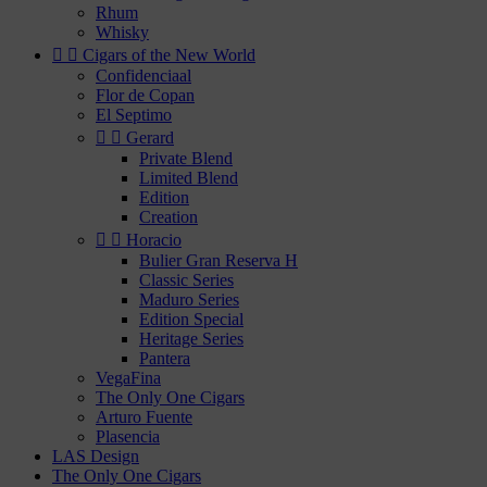
Rhum
Whisky


Cigars of the New World
Confidenciaal
Flor de Copan
El Septimo


Gerard
Private Blend
Limited Blend
Edition
Creation


Horacio
Bulier Gran Reserva H
Classic Series
Maduro Series
Edition Special
Heritage Series
Pantera
VegaFina
The Only One Cigars
Arturo Fuente
Plasencia
LAS Design
The Only One Cigars