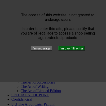
Por Laranaga
Punch
Quai d'Orsay
The access of this website is not granted to
Quintero
underage users
Rafael Gonzalez
Ramon Allones
In order to enter this site, please certify that
Rey del Mundo
you are of legal age to access a shop selling
Romeo Y Julieta
age restricted products
San Cristobal
Trinidad
Vegas Robaina
I’m underage
I’m over 18, enter
Vegueros


ST Dupont


The Art of Fire
Windproof
Torch flames
Flammes Double
The Art of Leather
The Art of Accessories
The Art of Writing
The Art of Limited Edition
SPECIAL ST DUPONT
Confidenciaal


The Art of Cigar Pairing