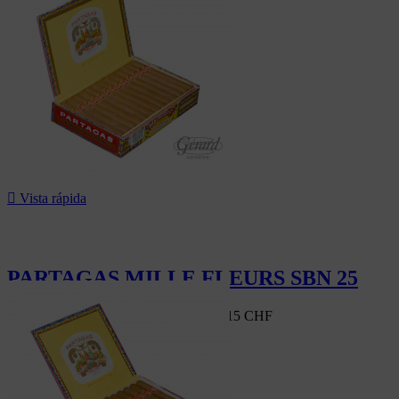

Vista rápida
PARTAGAS MILLE FLEURS SBN 25
Mercado suizo
257,50 CHF
-18%
211,15 CHF
-18%