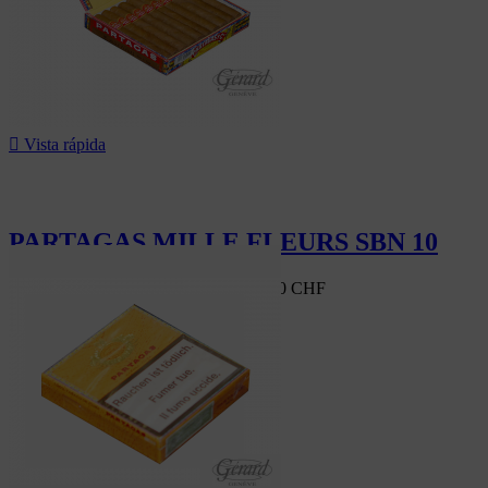

Vista rápida
PARTAGAS MILLE FLEURS SBN 10
Mercado suizo
103,00 CHF
-10%
92,70 CHF
-10%