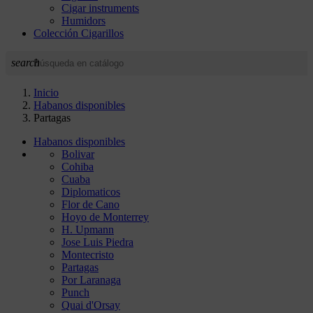
Cigar instruments
Humidors
Colección Cigarillos
search
Inicio
Habanos disponibles
Partagas
Habanos disponibles
Bolivar
Cohiba
Cuaba
Diplomaticos
Flor de Cano
Hoyo de Monterrey
H. Upmann
Jose Luis Piedra
Montecristo
Partagas
Por Laranaga
Punch
Quai d'Orsay