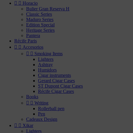


Horacio
Bulier Gran Reserva H
Classic Series
Maduro Series
Edition Special
Heritage Series
Pantera
Récife Paris


Accesorios


Smoking Items
Lighters
Ashtray
Humidors
Cigar instruments
Gerard Cigar Cases
ST Dupont Cigar Cases
Récife Cigar Cases
Books


Writing
Rollerball pen
Pen
Cadeaux Design


Xikar
Lighters