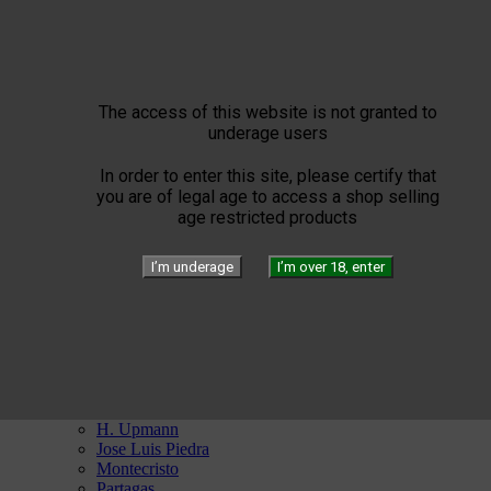


Elie Bleu
Humidors
Briquets
Cigar instruments
Arturo Fuente
YELLOW SEPTIMO
The access of this website is not granted to


Gérard
underage users
Edition
Limited Blend
In order to enter this site, please certify that
Private Blend
you are of legal age to access a shop selling
Création
age restricted products
Plasencia


El Septimo
Cigars
I’m underage
I’m over 18, enter


Habanos disponibles
Bolivar
Cohiba
Cuaba
Diplomaticos
Flor de Cano
Hoyo de Monterrey
H. Upmann
Jose Luis Piedra
Montecristo
Partagas