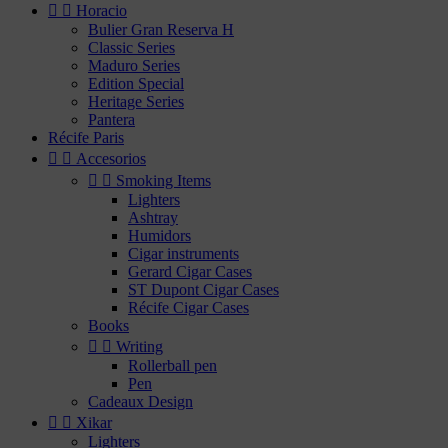


Horacio
Bulier Gran Reserva H
Classic Series
Maduro Series
Edition Special
Heritage Series
Pantera
Récife Paris


Accesorios


Smoking Items
Lighters
Ashtray
Humidors
Cigar instruments
Gerard Cigar Cases
ST Dupont Cigar Cases
Récife Cigar Cases
Books


Writing
Rollerball pen
Pen
Cadeaux Design


Xikar
Lighters