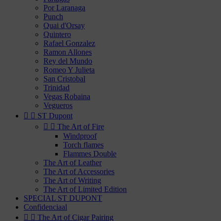
Por Laranaga
Punch
Quai d'Orsay
Quintero
Rafael Gonzalez
Ramon Allones
Rey del Mundo
Romeo Y Julieta
San Cristobal
Trinidad
Vegas Robaina
Vegueros


ST Dupont


The Art of Fire
Windproof
Torch flames
Flammes Double
The Art of Leather
The Art of Accessories
The Art of Writing
The Art of Limited Edition
SPECIAL ST DUPONT
Confidenciaal


The Art of Cigar Pairing