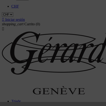
CHF

Iniciar sesión
shopping_cart
Carrito
(0)

Triade