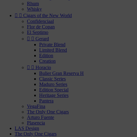
Rhum
Whisky


Cigars of the New World
Confidenciaal
Flor de Copan
El Septimo


Gerard
Private Blend
Limited Blend
Edition
Creation


Horacio
Bulier Gran Reserva H
Classic Series
Maduro Series
Edition Special
Heritage Series
Pantera
VegaFina
The Only One Cigars
Arturo Fuente
Plasencia
LAS Design
The Only One Cigars