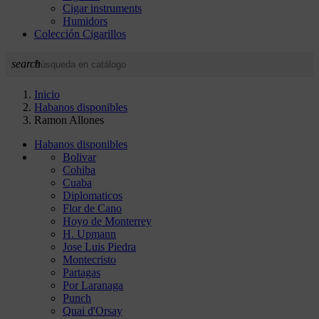
Cigar instruments
Humidors
Colección Cigarillos
search
Inicio
Habanos disponibles
Ramon Allones
Habanos disponibles
Bolivar
Cohiba
Cuaba
Diplomaticos
Flor de Cano
Hoyo de Monterrey
H. Upmann
Jose Luis Piedra
Montecristo
Partagas
Por Laranaga
Punch
Quai d'Orsay