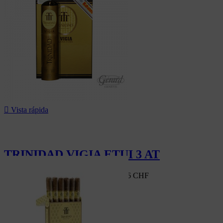
-5%

Vista rápida
TRINIDAD VIGIA ETUI 3 AT
Mercado suizo
172,80 CHF
-5%
164,16 CHF
-5%