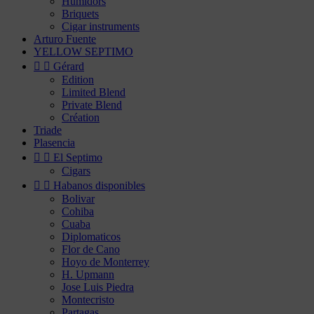
Humidors
Briquets
Cigar instruments
Arturo Fuente
YELLOW SEPTIMO


Gérard
Edition
Limited Blend
Private Blend
Création
Triade
Plasencia


El Septimo
Cigars


Habanos disponibles
Bolivar
Cohiba
Cuaba
Diplomaticos
Flor de Cano
Hoyo de Monterrey
H. Upmann
Jose Luis Piedra
Montecristo
Partagas