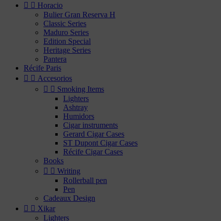


Horacio
Bulier Gran Reserva H
Classic Series
Maduro Series
Edition Special
Heritage Series
Pantera
Récife Paris


Accesorios


Smoking Items
Lighters
Ashtray
Humidors
Cigar instruments
Gerard Cigar Cases
ST Dupont Cigar Cases
Récife Cigar Cases
Books


Writing
Rollerball pen
Pen
Cadeaux Design


Xikar
Lighters