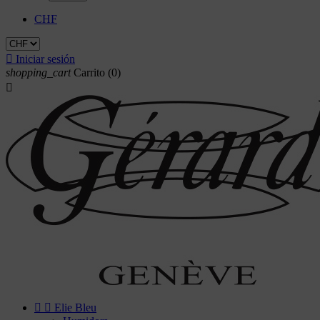
CHF

Iniciar sesión
shopping_cart
Carrito
(0)



Elie Bleu