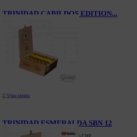
TRINIDAD CABILDOS EDITION...
1.296,00 CHF

Vista rápida
TRINIDAD ESMERALDA SBN 12
Mercado suizo
814,80 CHF
-5%
774,06 CHF