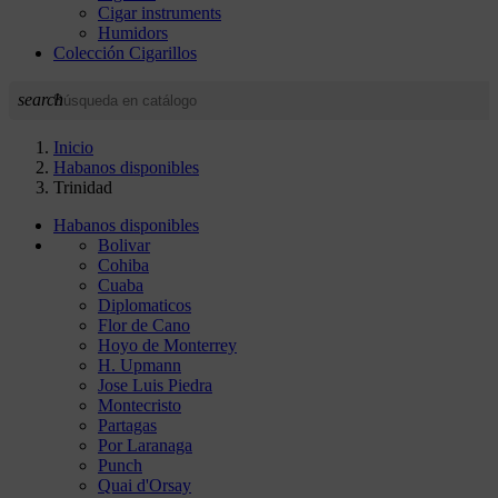
Cigar instruments
Humidors
Colección Cigarillos
search
Inicio
Habanos disponibles
Trinidad
Habanos disponibles
Bolivar
Cohiba
Cuaba
Diplomaticos
Flor de Cano
Hoyo de Monterrey
H. Upmann
Jose Luis Piedra
Montecristo
Partagas
Por Laranaga
Punch
Quai d'Orsay