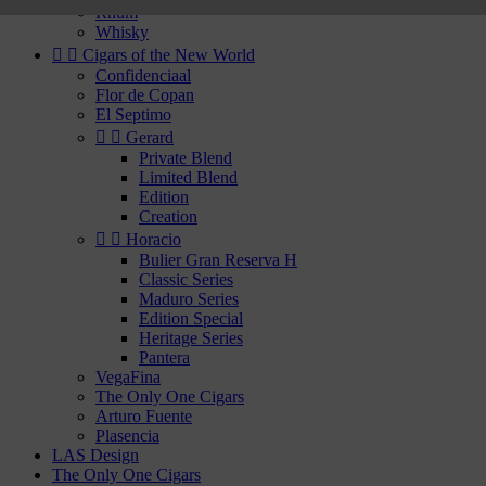
Rhum
Whisky


Cigars of the New World
Confidenciaal
Flor de Copan
El Septimo


Gerard
Private Blend
Limited Blend
Edition
Creation


Horacio
Bulier Gran Reserva H
Classic Series
Maduro Series
Edition Special
Heritage Series
Pantera
VegaFina
The Only One Cigars
Arturo Fuente
Plasencia
LAS Design
The Only One Cigars