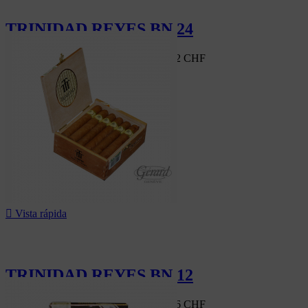
TRINIDAD REYES BN 24
Mercado suizo
825,60 CHF
-5%
784,32 CHF
-5%

Vista rápida
TRINIDAD REYES BN 12
Mercado suizo
412,80 CHF
-5%
392,16 CHF