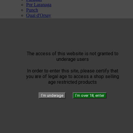
Por Laranaga
Punch
Quai d'Orsay
Quintero
Rafael Gonzalez
Ramon Allones
Rey del Mundo
Romeo Y Julieta
San Cristobal
Trinidad
The access of this website is not granted to
Vegas Robaina
underage users
Vegueros


ST Dupont
In order to enter this site, please certify that


The Art of Fire
you are of legal age to access a shop selling
Windproof
age restricted products
Torch flames
Flammes Double
I’m underage
I’m over 18, enter
The Art of Leather
The Art of Accessories
The Art of Writing
The Art of Limited Edition
SPECIAL ST DUPONT
Confidenciaal


The Art of Cigar Pairing