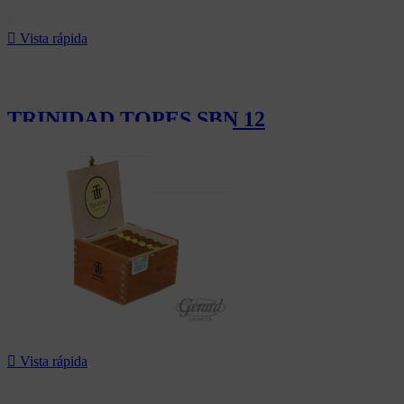

Vista rápida
TRINIDAD TOPES SBN 12
804,00 CHF

Vista rápida