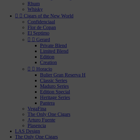
Rhum
Whisky


Cigars of the New World
Confidenciaal
Flor de Copan
El Septimo


Gerard
Private Blend
Limited Blend
Edition
Creation


Horacio
Bulier Gran Reserva H
Classic Series
Maduro Series
Edition Special
Heritage Series
Pantera
VegaFina
The Only One Cigars
Arturo Fuente
Plasencia
LAS Design
The Only One Cigars