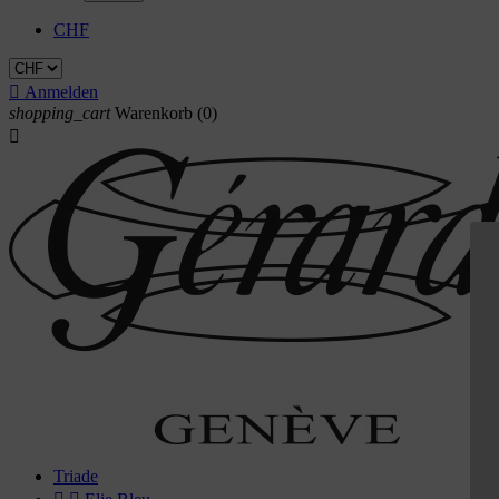
CHF

Anmelden
shopping_cart
Warenkorb
(0)

Triade