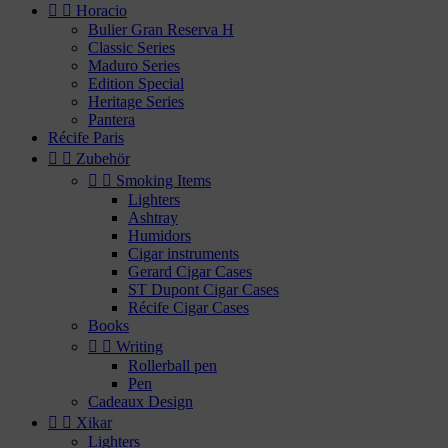


Horacio
Bulier Gran Reserva H
Classic Series
Maduro Series
Edition Special
Heritage Series
Pantera
Récife Paris


Zubehör


Smoking Items
Lighters
Ashtray
Humidors
Cigar instruments
Gerard Cigar Cases
ST Dupont Cigar Cases
Récife Cigar Cases
Books


Writing
Rollerball pen
Pen
Cadeaux Design


Xikar
Lighters