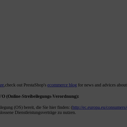
are
,check out PrestaShop's
ecommerce blog
for news and advices about
VO (Online-Streibeilegungs-Verordnung):
egung (OS) bereit, die Sie hier finden: (
http://ec.europa.eu/consumers/
hlossene Dienstleistungsverträge zu nutzen.