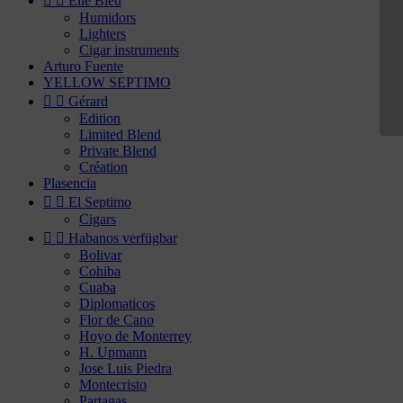


Elie Bleu
Humidors
Lighters
Cigar instruments
Arturo Fuente
YELLOW SEPTIMO


Gérard
Edition
Limited Blend
Private Blend
Création
Plasencia


El Septimo
Cigars


Habanos verfügbar
Bolivar
Cohiba
Cuaba
Diplomaticos
Flor de Cano
Hoyo de Monterrey
H. Upmann
Jose Luis Piedra
Montecristo
Partagas