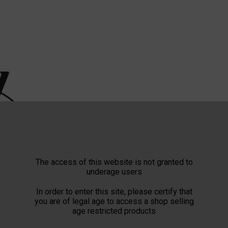
The access of this website is not granted to
underage users
In order to enter this site, please certify that
you are of legal age to access a shop selling
age restricted products