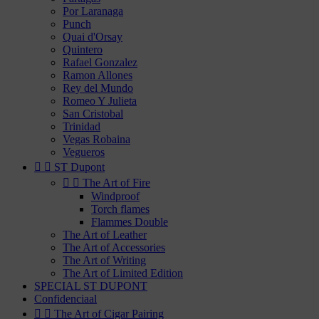
Por Laranaga
Punch
Quai d'Orsay
Quintero
Rafael Gonzalez
Ramon Allones
Rey del Mundo
Romeo Y Julieta
San Cristobal
Trinidad
Vegas Robaina
Vegueros


ST Dupont


The Art of Fire
Windproof
Torch flames
Flammes Double
The Art of Leather
The Art of Accessories
The Art of Writing
The Art of Limited Edition
SPECIAL ST DUPONT
Confidenciaal


The Art of Cigar Pairing