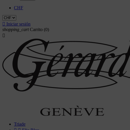
CHF

Iniciar sesión
shopping_cart
Carrito
(0)

Triade