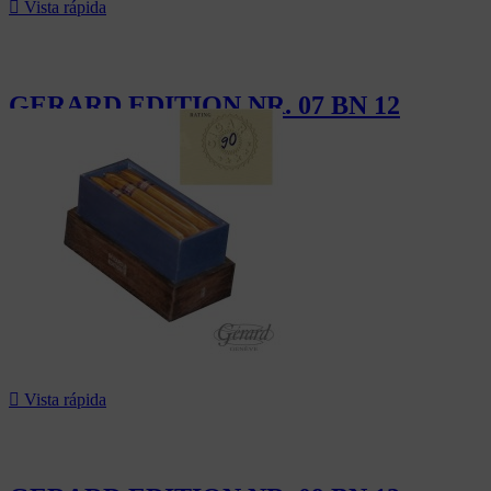

Vista rápida
GERARD EDITION NR. 07 BN 12
186,00 CHF

Vista rápida