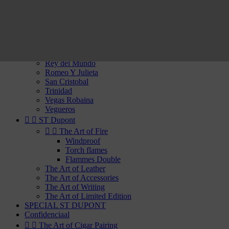
Por Laranaga
Punch
Quai d'Orsay
Quintero
Rafael Gonzalez
Ramon Allones
Rey del Mundo
Romeo Y Julieta
San Cristobal
Trinidad
Vegas Robaina
Vegueros


ST Dupont


The Art of Fire
Windproof
Torch flames
Flammes Double
The Art of Leather
The Art of Accessories
The Art of Writing
The Art of Limited Edition
SPECIAL ST DUPONT
Confidenciaal


The Art of Cigar Pairing