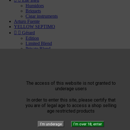


Elie Bleu
Humidors
Briquets
Cigar instruments
Arturo Fuente
YELLOW SEPTIMO


Gérard
Edition
Limited Blend
Private Blend
Création
Plasencia


El Septimo
Cigars


Habanos disponibles
Bolivar
The access of this website is not granted to
Cohiba
underage users
Cuaba
Diplomaticos
In order to enter this site, please certify that
Flor de Cano
you are of legal age to access a shop selling
Hoyo de Monterrey
age restricted products
H. Upmann
Jose Luis Piedra
Montecristo
I’m underage
I’m over 18, enter
Partagas