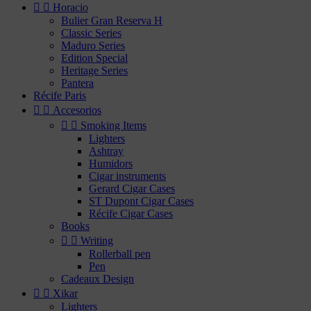


Horacio
Bulier Gran Reserva H
Classic Series
Maduro Series
Edition Special
Heritage Series
Pantera
Récife Paris


Accesorios


Smoking Items
Lighters
Ashtray
Humidors
Cigar instruments
Gerard Cigar Cases
ST Dupont Cigar Cases
Récife Cigar Cases
Books


Writing
Rollerball pen
Pen
Cadeaux Design


Xikar
Lighters