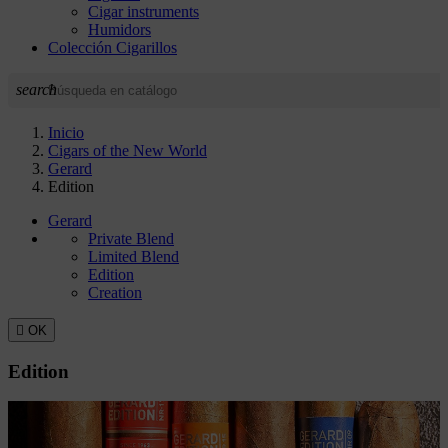
Cigar instruments
Humidors
Colección Cigarillos
search
Inicio
Cigars of the New World
Gerard
Edition
Gerard
Private Blend
Limited Blend
Edition
Creation

OK
Edition