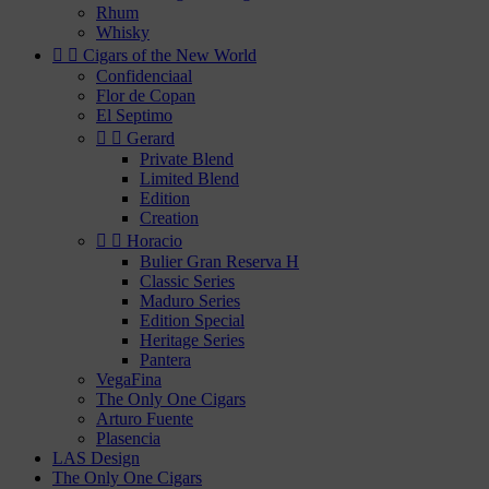
Rhum
Whisky


Cigars of the New World
Confidenciaal
Flor de Copan
El Septimo


Gerard
Private Blend
Limited Blend
Edition
Creation


Horacio
Bulier Gran Reserva H
Classic Series
Maduro Series
Edition Special
Heritage Series
Pantera
VegaFina
The Only One Cigars
Arturo Fuente
Plasencia
LAS Design
The Only One Cigars