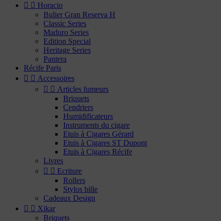


Horacio
Bulier Gran Reserva H
Classic Series
Maduro Series
Edition Special
Heritage Series
Pantera
Récife Paris


Accessoires


Articles fumeurs
Briquets
Cendriers
Humidificateurs
Instruments du cigare
Etuis à Cigares Gérard
Etuis à Cigares ST Dupont
Etuis à Cigares Récife
Livres


Ecriture
Rollers
Stylos bille
Cadeaux Design


Xikar
Briquets