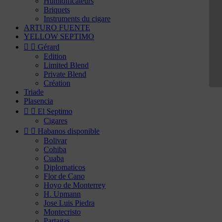
Humidificateurs
Briquets
Instruments du cigare
ARTURO FUENTE
YELLOW SEPTIMO


Gérard
Edition
Limited Blend
Private Blend
Création
Triade
Plasencia


El Septimo
Cigares


Habanos disponible
Bolivar
Cohiba
Cuaba
Diplomaticos
Flor de Cano
Hoyo de Monterrey
H. Upmann
Jose Luis Piedra
Montecristo
Partagas