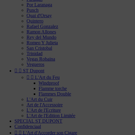
Por Laranaga
Punch
Quai d'Orsay
Quintero
Rafael Gonzalez
Ramon Allones
Rey del Mundo
Romeo Y Julieta
San Cristobal
Trinidad
Vegas Robaina
Vegueros


ST Dupont


L'Art du Feu
Windproof
Flamme torche
Flammes Double
L'Art du Cuir
Art de l'Accessoire
L'Art de l'Ecriture
L'Art de l'Edition Limitée
SPECIAL ST DUPONT
Confidenciaal


L'Art d'Accorder son Cigare