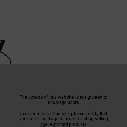
The access of this website is not granted to
underage users
In order to enter this site, please certify that
you are of legal age to access a shop selling
age restricted products