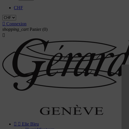
CHF

Connexion
shopping_cart
Panier
(0)



Elie Bleu