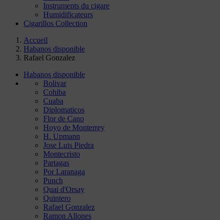
Instruments du cigare
Humidificateurs
Cigarillos Collection
Accueil
Habanos disponible
Rafael Gonzalez
Habanos disponible
Bolivar
Cohiba
Cuaba
Diplomaticos
Flor de Cano
Hoyo de Monterrey
H. Upmann
Jose Luis Piedra
Montecristo
Partagas
Por Laranaga
Punch
Quai d'Orsay
Quintero
Rafael Gonzalez
Ramon Allones