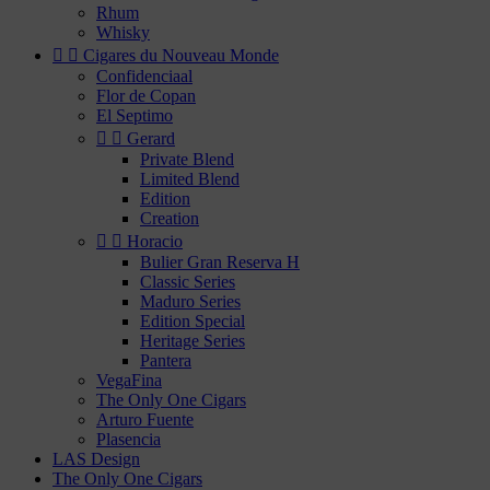
Rhum
Whisky


Cigares du Nouveau Monde
Confidenciaal
Flor de Copan
El Septimo


Gerard
Private Blend
Limited Blend
Edition
Creation


Horacio
Bulier Gran Reserva H
Classic Series
Maduro Series
Edition Special
Heritage Series
Pantera
VegaFina
The Only One Cigars
Arturo Fuente
Plasencia
LAS Design
The Only One Cigars