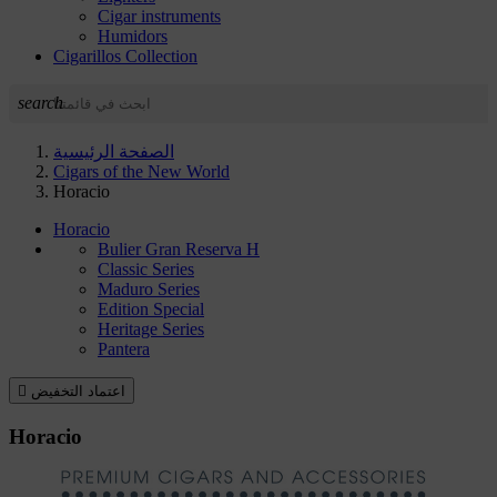
Cigar instruments
Humidors
Cigarillos Collection
search
الصفحة الرئيسية
Cigars of the New World
Horacio
Horacio
Bulier Gran Reserva H
Classic Series
Maduro Series
Edition Special
Heritage Series
Pantera
اعتماد التخفيض

Horacio