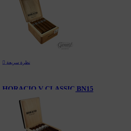
نظرة سريعة

HORACIO V CLASSIC BN15
178.49 CHF