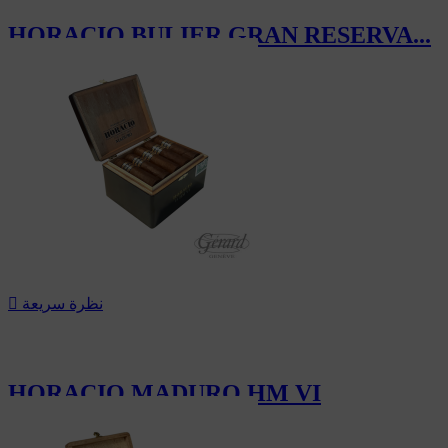
HORACIO BULIER GRAN RESERVA...
223.50 CHF
نظرة سريعة

HORACIO MADURO HM VI
198.00 CHF