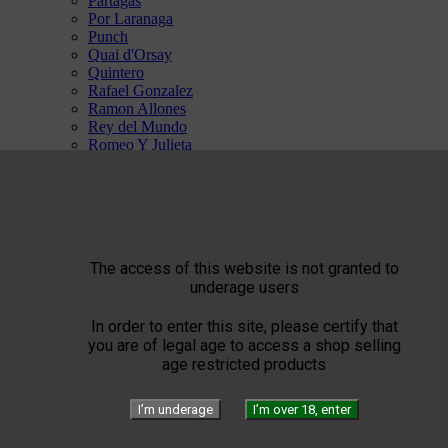
Partagas
Por Laranaga
Punch
Quai d'Orsay
Quintero
Rafael Gonzalez
Ramon Allones
Rey del Mundo
Romeo Y Julieta
San Cristobal
Trinidad
Vegas Robaina
Vegueros


ST Dupont


The Art of Fire
The access of this website is not granted to
Windproof
underage users
Torch flames
Flammes Double
In order to enter this site, please certify that
The Art of Leather
you are of legal age to access a shop selling
The Art of Accessories
age restricted products
The Art of Writing
The Art of Limited Edition
SPECIAL ST DUPONT
I’m underage
I’m over 18, enter
Confidenciaal


The Art of Cigar Pairing