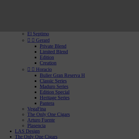
Rhum
Whisky


Cigars of the New World
Confidenciaal
Flor de Copan
El Septimo


Gerard
Private Blend
Limited Blend
Edition
Creation


Horacio
Bulier Gran Reserva H
Classic Series
Maduro Series
Edition Special
Heritage Series
Pantera
VegaFina
The Only One Cigars
Arturo Fuente
Plasencia
LAS Design
The Only One Cigars