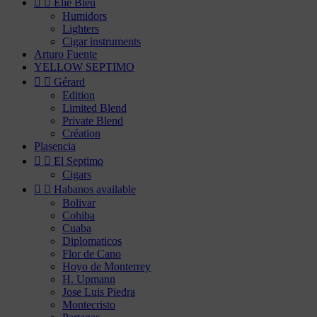


Elie Bleu
Humidors
Lighters
Cigar instruments
Arturo Fuente
YELLOW SEPTIMO


Gérard
Edition
Limited Blend
Private Blend
Création
Plasencia


El Septimo
Cigars


Habanos available
Bolivar
Cohiba
Cuaba
Diplomaticos
Flor de Cano
Hoyo de Monterrey
H. Upmann
Jose Luis Piedra
Montecristo