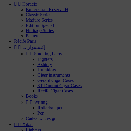


Horacio
Bulier Gran Reserva H
Classic Series
Maduro Series
Edition Special
Heritage Series
Pantera
Récife Paris
إكسسوارات




Smoking Items
Lighters
Ashtray
Humidors
Cigar instruments
Gerard Cigar Cases
ST Dupont Cigar Cases
Récife Cigar Cases
Books


Writing
Rollerball pen
Pen
Cadeaux Design


Xikar
Lighters