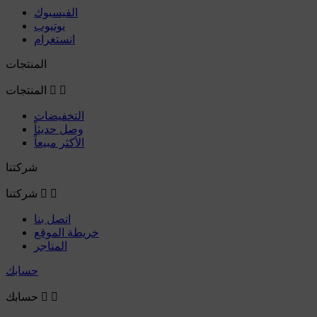
الفيسبوك
يوتيوب
انستغرام
المنتجات


المنتجات
التخفيضات
وصل حديثاً
الأكثر مبيعاً
شركتنا


شركتنا
اتصل بنا
خريطة الموقع
المتاجر
حسابك


حسابك