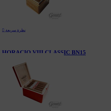
نظرة سريعة

HORACIO VIII CLASSIC BN15
148.50 CHF