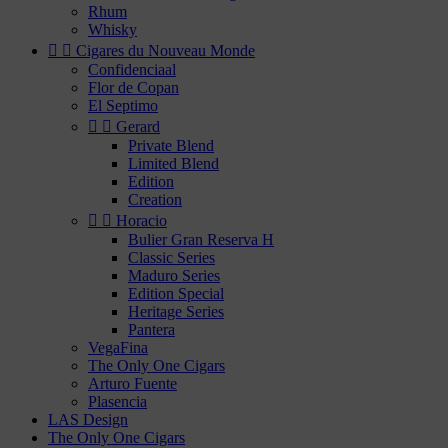
Rhum
Whisky


Cigares du Nouveau Monde
Confidenciaal
Flor de Copan
El Septimo


Gerard
Private Blend
Limited Blend
Edition
Creation


Horacio
Bulier Gran Reserva H
Classic Series
Maduro Series
Edition Special
Heritage Series
Pantera
VegaFina
The Only One Cigars
Arturo Fuente
Plasencia
LAS Design
The Only One Cigars