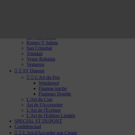
Por Laranaga
Punch
Quai d'Orsay
Quintero
Rafael Gonzalez
Ramon Allones
Rey del Mundo
Romeo Y Julieta
San Cristobal
Trinidad
Vegas Robaina
Vegueros


ST Dupont


L'Art du Feu
Windproof
Flamme torche
Flammes Double
L'Art du Cuir
Art de l'Accessoire
L'Art de l'Ecriture
L'Art de l'Edition Limitée
SPECIAL ST DUPONT
Confidenciaal


L'Art d'Accorder son Cigare