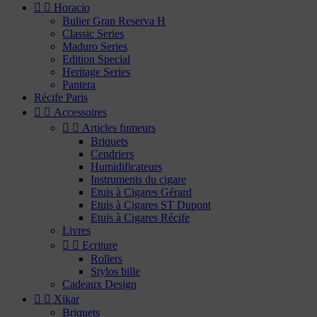


Horacio
Bulier Gran Reserva H
Classic Series
Maduro Series
Edition Special
Heritage Series
Pantera
Récife Paris


Accessoires


Articles fumeurs
Briquets
Cendriers
Humidificateurs
Instruments du cigare
Etuis à Cigares Gérard
Etuis à Cigares ST Dupont
Etuis à Cigares Récife
Livres


Ecriture
Rollers
Stylos bille
Cadeaux Design


Xikar
Briquets