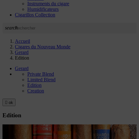
Instruments du cigare
Humidificateurs
Cigarillos Collection
search
Accueil
Cigares du Nouveau Monde
Gerard
Edition
Gerard
Private Blend
Limited Blend
Edition
Creation

ok
Edition