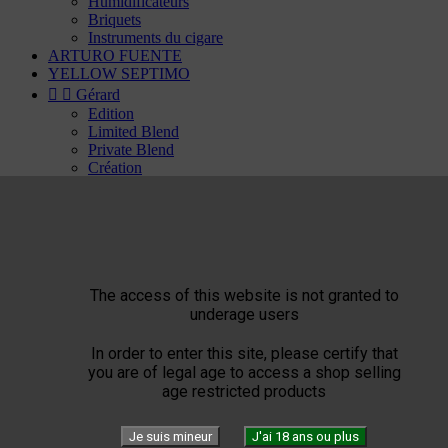
Humidificateurs
Briquets
Instruments du cigare
ARTURO FUENTE
YELLOW SEPTIMO


Gérard
Edition
Limited Blend
Private Blend
Création
Triade
Plasencia


El Septimo
Cigares


Habanos disponible
Bolivar
The access of this website is not granted to
Cohiba
underage users
Cuaba
Diplomaticos
In order to enter this site, please certify that
Flor de Cano
you are of legal age to access a shop selling
Hoyo de Monterrey
age restricted products
H. Upmann
Jose Luis Piedra
Montecristo
Je suis mineur
J'ai 18 ans ou plus
Partagas