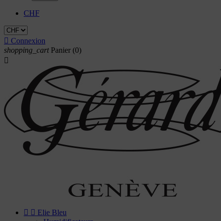
CHF

Connexion
shopping_cart
Panier
(0)



Elie Bleu