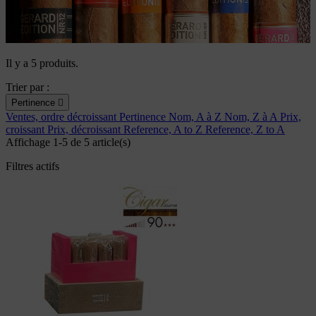
Il y a 5 produits.
Trier par :
Pertinence

Ventes, ordre décroissant
Pertinence
Nom, A à Z
Nom, Z à A
Prix,
croissant
Prix, décroissant
Reference, A to Z
Reference, Z to A
Affichage 1-5 de 5 article(s)
Filtres actifs