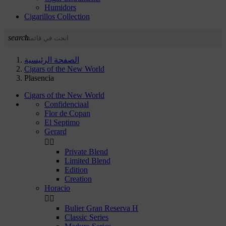
Humidors
Cigarillos Collection
search
الصفحة الرئيسية
Cigars of the New World
Plasencia
Cigars of the New World
Confidenciaal
Flor de Copan
El Septimo
Gerard


Private Blend
Limited Blend
Edition
Creation
Horacio


Bulier Gran Reserva H
Classic Series