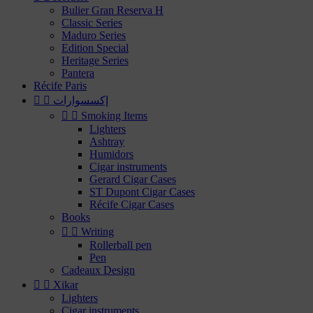
Bulier Gran Reserva H
Classic Series
Maduro Series
Edition Special
Heritage Series
Pantera
Récife Paris
إكسسوارات




Smoking Items
Lighters
Ashtray
Humidors
Cigar instruments
Gerard Cigar Cases
ST Dupont Cigar Cases
Récife Cigar Cases
Books


Writing
Rollerball pen
Pen
Cadeaux Design


Xikar
Lighters
Cigar instruments