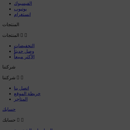
الفيسبوك
يوتيوب
انستغرام
المنتجات


المنتجات
التخفيضات
وصل حديثاً
الأكثر مبيعاً
شركتنا


شركتنا
اتصل بنا
خريطة الموقع
المتاجر
حسابك


حسابك