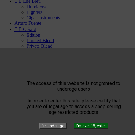


Elie Bleu
Humidors
Lighters
Cigar instruments
Arturo Fuente


Gérard
Edition
Limited Blend
Private Blend
Création
Plasencia


El Septimo
Cigars


Habanos available
Bolivar
The access of this website is not granted to
Cohiba
underage users
Cuaba
Diplomaticos
In order to enter this site, please certify that
Flor de Cano
you are of legal age to access a shop selling
Hoyo de Monterrey
age restricted products
H. Upmann
Jose Luis Piedra
Montecristo
I’m underage
I’m over 18, enter
Partagas