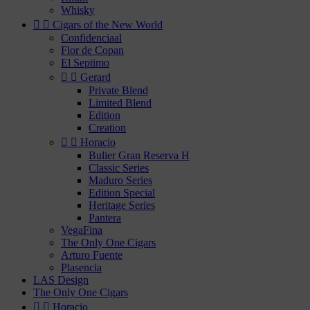
Whisky


Cigars of the New World
Confidenciaal
Flor de Copan
El Septimo


Gerard
Private Blend
Limited Blend
Edition
Creation


Horacio
Bulier Gran Reserva H
Classic Series
Maduro Series
Edition Special
Heritage Series
Pantera
VegaFina
The Only One Cigars
Arturo Fuente
Plasencia
LAS Design
The Only One Cigars


Horacio