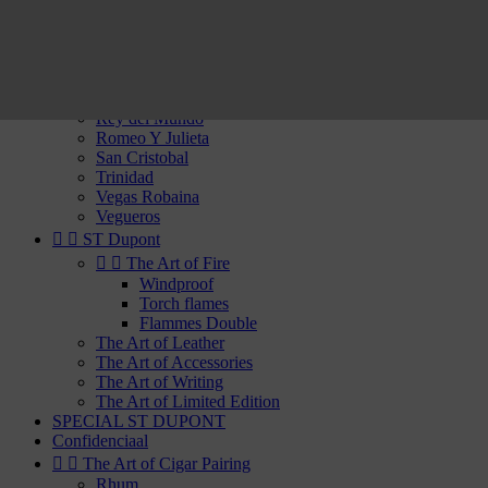
Por Laranaga
Punch
Quai d'Orsay
Quintero
Rafael Gonzalez
Ramon Allones
Rey del Mundo
Romeo Y Julieta
San Cristobal
Trinidad
Vegas Robaina
Vegueros


ST Dupont


The Art of Fire
Windproof
Torch flames
Flammes Double
The Art of Leather
The Art of Accessories
The Art of Writing
The Art of Limited Edition
SPECIAL ST DUPONT
Confidenciaal


The Art of Cigar Pairing
Rhum