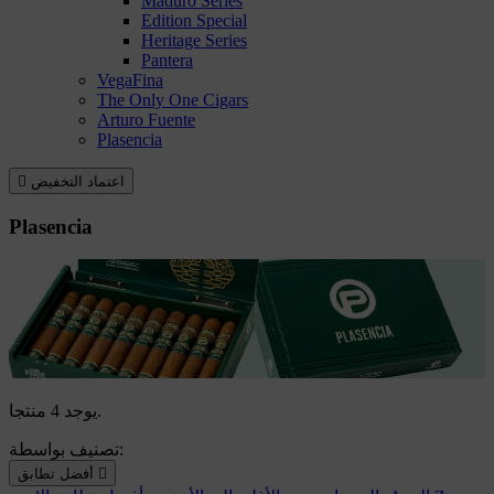
Maduro Series
Edition Special
Heritage Series
Pantera
VegaFina
The Only One Cigars
Arturo Fuente
Plasencia
اعتماد التخفيض

Plasencia
يوجد 4 منتجا.
تصنيف بواسطة:

أفضل تطابق