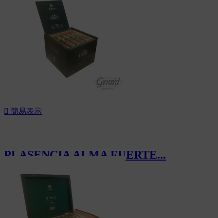
CHF170.00

簡易表示
PLASENCIA ALMA FUERTE...
CHF306.00