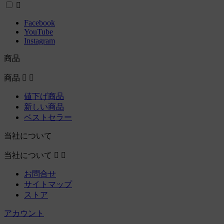

Facebook
YouTube
Instagram
商品
商品


値下げ商品
新しい商品
ベストセラー
当社について
当社について


お問合せ
サイトマップ
ストア
アカウント