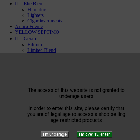


Elie Bleu
Humidors
Lighters
Cigar instruments
Arturo Fuente
YELLOW SEPTIMO


Gérard
Edition
Limited Blend
Private Blend
Création
Plasencia


El Septimo
Cigars


Habanos available
The access of this website is not granted to
Bolivar
underage users
Cohiba
Cuaba
In order to enter this site, please certify that
Diplomaticos
you are of legal age to access a shop selling
Flor de Cano
age restricted products
Hoyo de Monterrey
H. Upmann
Jose Luis Piedra
I’m underage
I’m over 18, enter
Montecristo