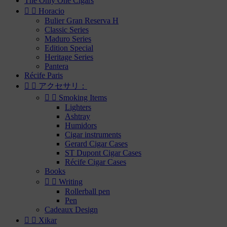
The Only One Cigars


Horacio
Bulier Gran Reserva H
Classic Series
Maduro Series
Edition Special
Heritage Series
Pantera
Récife Paris


アクセサリ：


Smoking Items
Lighters
Ashtray
Humidors
Cigar instruments
Gerard Cigar Cases
ST Dupont Cigar Cases
Récife Cigar Cases
Books


Writing
Rollerball pen
Pen
Cadeaux Design


Xikar