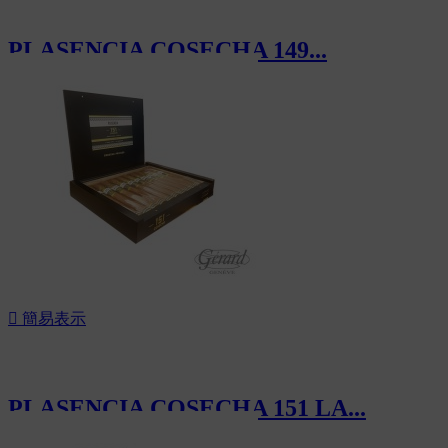
PLASENCIA COSECHA 149...
CHF169.00

簡易表示
PLASENCIA COSECHA 151 LA...