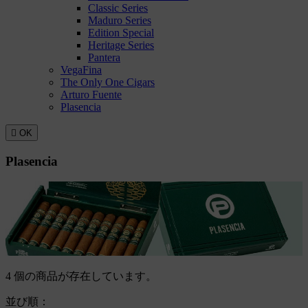
Classic Series
Maduro Series
Edition Special
Heritage Series
Pantera
VegaFina
The Only One Cigars
Arturo Fuente
Plasencia

OK
Plasencia
4 個の商品が存在しています。
並び順：