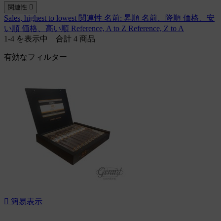
関連性

Sales, highest to lowest
関連性
名前: 昇順
名前、降順
価格、安
い順
価格、高い順
Reference, A to Z
Reference, Z to A
1-4 を表示中 合計 4 商品
有効なフィルター

簡易表示