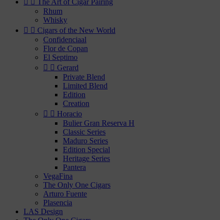


The Art of Cigar Pairing
Rhum
Whisky


Cigars of the New World
Confidenciaal
Flor de Copan
El Septimo


Gerard
Private Blend
Limited Blend
Edition
Creation


Horacio
Bulier Gran Reserva H
Classic Series
Maduro Series
Edition Special
Heritage Series
Pantera
VegaFina
The Only One Cigars
Arturo Fuente
Plasencia
LAS Design