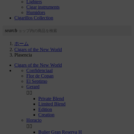
Lighters
Cigar instruments
Humidors
Cigarillos Collection
search
ホーム
Cigars of the New World
Plasencia
Cigars of the New World
Confidenciaal
Flor de Copan
El Septimo
Gerard


Private Blend
Limited Blend
Edition
Creation
Horacio


Bulier Gran Reserva H