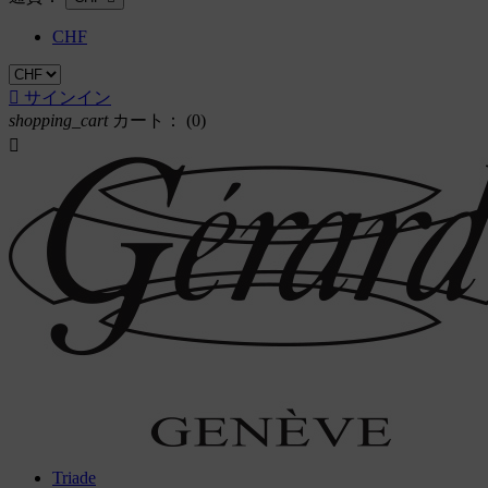
CHF

サインイン
shopping_cart
カート：
(0)

Triade