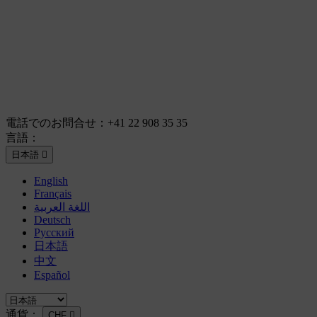
電話でのお問合せ：
+41 22 908 35 35
言語：
日本語

English
Français
اللغة العربية
Deutsch
Русский
日本語
中文
Español
通貨：
CHF
