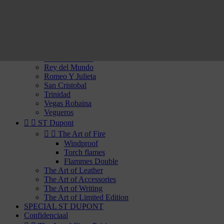
Partagas
Por Laranaga
Punch
Quai d'Orsay
Quintero
Rafael Gonzalez
Ramon Allones
Rey del Mundo
Romeo Y Julieta
San Cristobal
Trinidad
Vegas Robaina
Vegueros


ST Dupont


The Art of Fire
Windproof
Torch flames
Flammes Double
The Art of Leather
The Art of Accessories
The Art of Writing
The Art of Limited Edition
SPECIAL ST DUPONT
Confidenciaal