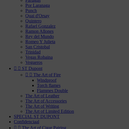
Partagas
Por Laranaga
Punch
Quai d'Orsay
Quintero
Rafael Gonzalez
Ramon Allones
Rey del Mundo
Romeo Y Julieta
San Cristobal
Trinidad
Vegas Robaina
Vegueros


ST Dupont


The Art of Fire
Windproof
Torch flames
Flammes Double
The Art of Leather
The Art of Accessories
The Art of Writing
The Art of Limited Edition
SPECIAL ST DUPONT
Confidenciaal


The Art of Cigar Pairing