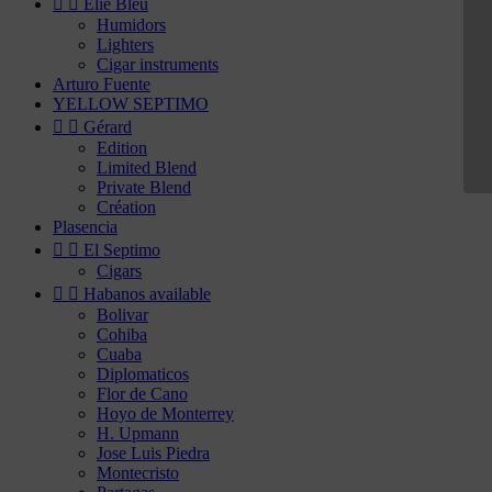


Elie Bleu
Humidors
Lighters
Cigar instruments
Arturo Fuente
YELLOW SEPTIMO


Gérard
Edition
Limited Blend
Private Blend
Création
Plasencia


El Septimo
Cigars


Habanos available
Bolivar
Cohiba
Cuaba
Diplomaticos
Flor de Cano
Hoyo de Monterrey
H. Upmann
Jose Luis Piedra
Montecristo