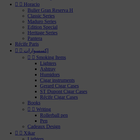


Horacio
Bulier Gran Reserva H
Classic Series
Maduro Series
Edition Special
Heritage Series
Pantera
Récife Paris
إكسسوارات




Smoking Items
Lighters
Ashtray
Humidors
Cigar instruments
Gerard Cigar Cases
ST Dupont Cigar Cases
Récife Cigar Cases
Books


Writing
Rollerball pen
Pen
Cadeaux Design


Xikar
Lighters