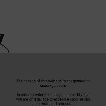
The access of this website is not granted to
underage users
In order to enter this site, please certify that
you are of legal age to access a shop selling
age restricted products