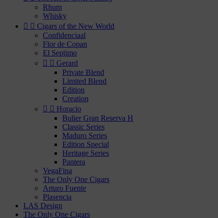
Rhum
Whisky


Cigars of the New World
Confidenciaal
Flor de Copan
El Septimo


Gerard
Private Blend
Limited Blend
Edition
Creation


Horacio
Bulier Gran Reserva H
Classic Series
Maduro Series
Edition Special
Heritage Series
Pantera
VegaFina
The Only One Cigars
Arturo Fuente
Plasencia
LAS Design
The Only One Cigars