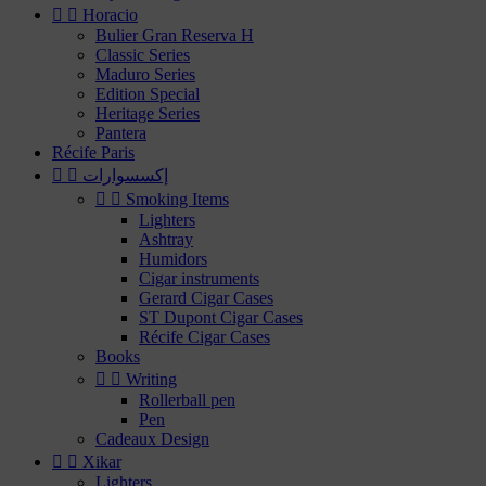


Horacio
Bulier Gran Reserva H
Classic Series
Maduro Series
Edition Special
Heritage Series
Pantera
Récife Paris
إكسسوارات




Smoking Items
Lighters
Ashtray
Humidors
Cigar instruments
Gerard Cigar Cases
ST Dupont Cigar Cases
Récife Cigar Cases
Books


Writing
Rollerball pen
Pen
Cadeaux Design


Xikar
Lighters