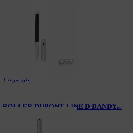
نظرة سريعة

ROLLER DUPONT LINE D DANDY...
595.00 CHF