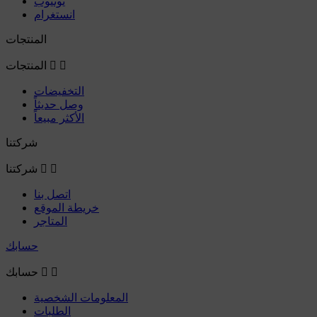
يوتيوب
انستغرام
المنتجات


المنتجات
التخفيضات
وصل حديثاً
الأكثر مبيعاً
شركتنا


شركتنا
اتصل بنا
خريطة الموقع
المتاجر
حسابك


حسابك
المعلومات الشخصية
الطلبات