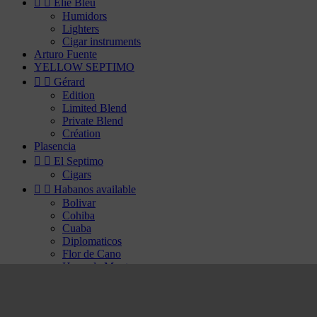


Elie Bleu
Humidors
Lighters
Cigar instruments
Arturo Fuente
YELLOW SEPTIMO


Gérard
Edition
Limited Blend
Private Blend
Création
Plasencia


El Septimo
Cigars


Habanos available
Bolivar
Cohiba
Cuaba
Diplomaticos
Flor de Cano
Hoyo de Monterrey
H. Upmann
Jose Luis Piedra
Montecristo