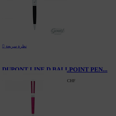
نظرة سريعة

DUPONT LINE D BALLPOINT PEN...
346.50 CHF
‎-30%
495.00 CHF
سعر السوق
‎-30%