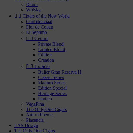
Rhum
Whisky


Cigars of the New World
Confidenciaal
Flor de Copan
El Septimo


Gerard
Private Blend
Limited Blend
Edition
Creation


Horacio
Bulier Gran Reserva H
Classic Series
Maduro Series
Edition Special
Heritage Series
Pantera
VegaFina
The Only One Cigars
Arturo Fuente
Plasencia
LAS Design
The Only One Cigars