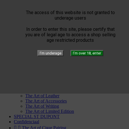
Partagas
Por Laranaga
Punch
The access of this website is not granted to
Quai d'Orsay
underage users
Quintero
Rafael Gonzalez
In order to enter this site, please certify that
Ramon Allones
you are of legal age to access a shop selling
Rey del Mundo
age restricted products
Romeo Y Julieta
San Cristobal
Trinidad
I’m underage
I’m over 18, enter
Vegas Robaina
Vegueros


ST Dupont


The Art of Fire
Windproof
Torch flames
Flammes Double
The Art of Leather
The Art of Accessories
The Art of Writing
The Art of Limited Edition
SPECIAL ST DUPONT
Confidenciaal


The Art of Cigar Pairing