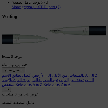

(لا يوجد عامل تصفية)
Montegrappa (1)
ST Dupont (7)
Writing
يوجد 8 منتجا.
تصنيف بواسطة:

أفضل تطابق
الإسم، A الى Z
المبيعات، من الأغلى إلى الأرخص
أفضل تطابق
السعر: منخفض إلى مرتفع
السعر: عالي إلى
الإسم، Z الى A
Reference, Z to A
Reference, A to Z
منخفض
فلتر
عرض 1-8 من 8 منتجات
عامل التصفية النشط