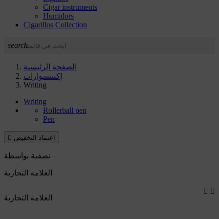
Cigar instruments
Humidors
Cigarillos Collection
search
الصفحة الرئيسية
إكسسوارات
Writing
Writing
Rollerball pen
Pen
اعتماد التخفيض

تصفية بواسطة
العلامة التجارية


العلامة التجارية