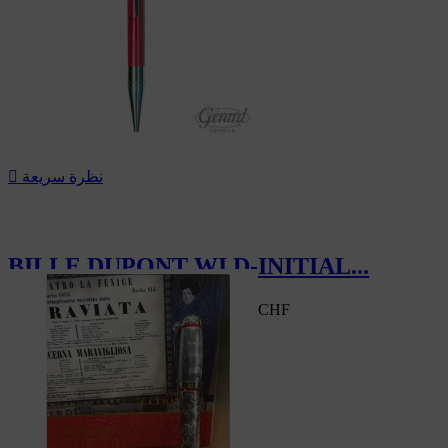
‎-30%
نظرة سريعة

BILLE DUPONT WI D-INITIAL...
112.00 CHF
‎-30%
160.00 CHF
سعر السوق
‎-30%