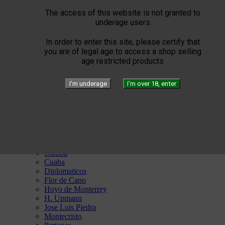


Elie Bleu
Humidors
The access of this website is not granted to
Lighters
underage users
Cigar instruments
Arturo Fuente
In order to enter this site, please certify that
YELLOW SEPTIMO
you are of legal age to access a shop selling


Gérard
age restricted products
Edition
Limited Blend
I’m underage
I’m over 18, enter
Private Blend
Création
Plasencia


El Septimo
Cigars


Habanos available
Bolivar
Cohiba
Cuaba
Diplomaticos
Flor de Cano
Hoyo de Monterrey
H. Upmann
Jose Luis Piedra
Montecristo