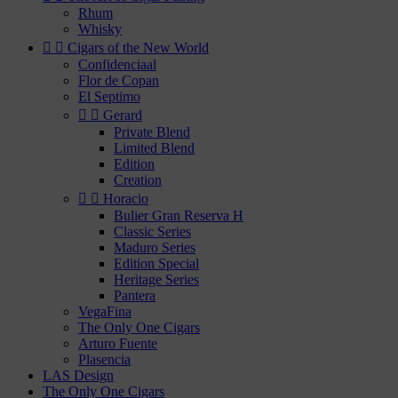
Rhum
Whisky


Cigars of the New World
Confidenciaal
Flor de Copan
El Septimo


Gerard
Private Blend
Limited Blend
Edition
Creation


Horacio
Bulier Gran Reserva H
Classic Series
Maduro Series
Edition Special
Heritage Series
Pantera
VegaFina
The Only One Cigars
Arturo Fuente
Plasencia
LAS Design
The Only One Cigars