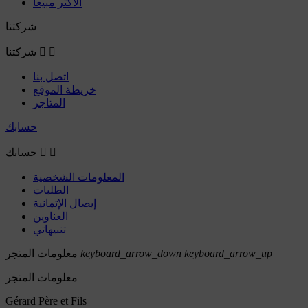
الأكثر مبيعاً
شركتنا


شركتنا
اتصل بنا
خريطة الموقع
المتاجر
حسابك


حسابك
المعلومات الشخصية
الطلبات
إيصال الإتمانية
العناوين
تنبيهاتي
keyboard_arrow_up
keyboard_arrow_down
معلومات المتجر
معلومات المتجر
Gérard Père et Fils