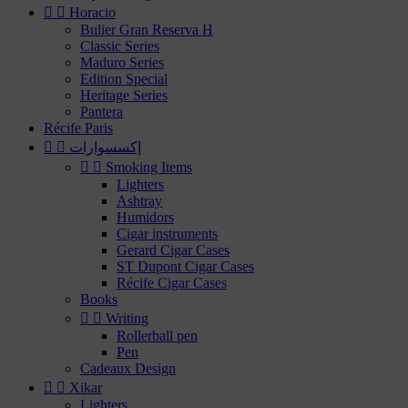


Horacio
Bulier Gran Reserva H
Classic Series
Maduro Series
Edition Special
Heritage Series
Pantera
Récife Paris
إكسسوارات




Smoking Items
Lighters
Ashtray
Humidors
Cigar instruments
Gerard Cigar Cases
ST Dupont Cigar Cases
Récife Cigar Cases
Books


Writing
Rollerball pen
Pen
Cadeaux Design


Xikar
Lighters