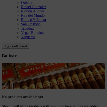
Quintero
Rafael Gonzalez
Ramon Allones
Rey del Mundo
Romeo Y Julieta
San Cristobal
Trinidad
Vegas Robaina
Vegueros
اعتماد التخفيض

Bolivar
No products available yet
Stay tuned! More products will be shown here as they are added.