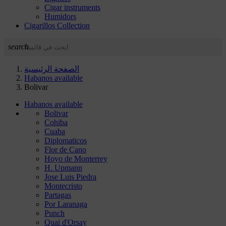
Cigar instruments
Humidors
Cigarillos Collection
search
الصفحة الرئيسية
Habanos available
Bolivar
Habanos available
Bolivar
Cohiba
Cuaba
Diplomaticos
Flor de Cano
Hoyo de Monterrey
H. Upmann
Jose Luis Piedra
Montecristo
Partagas
Por Laranaga
Punch
Quai d'Orsay