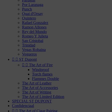
Partagas
Por Laranaga
Punch
Quai d'Orsay
Quintero
Rafael Gonzalez
Ramon Allones
Rey del Mundo
Romeo Y Julieta
San Cristobal
Trinidad
Vegas Robaina
Vegueros


ST Dupont


The Art of Fire
Windproof
Torch flames
Flammes Double
The Art of Leather
The Art of Accessories
The Art of Writing
The Art of Limited Edition
SPECIAL ST DUPONT
Confidenciaal


The Art of Cigar Pairing