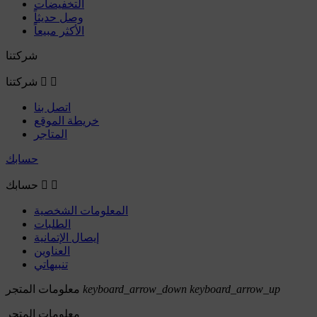
التخفيضات
وصل حديثاً
الأكثر مبيعاً
شركتنا


شركتنا
اتصل بنا
خريطة الموقع
المتاجر
حسابك


حسابك
المعلومات الشخصية
الطلبات
إيصال الإتمانية
العناوين
تنبيهاتي
keyboard_arrow_up
keyboard_arrow_down
معلومات المتجر
معلومات المتجر