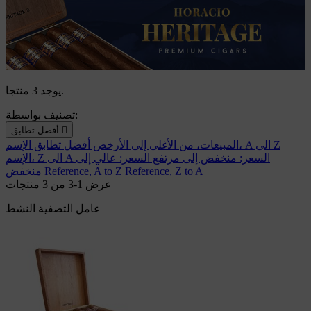
يوجد 3 منتجا.
تصنيف بواسطة:

أفضل تطابق
الإسم، A الى Z
المبيعات، من الأغلى إلى الأرخص
أفضل تطابق
السعر: منخفض إلى مرتفع
السعر: عالي إلى
الإسم، Z الى A
Reference, Z to A
Reference, A to Z
منخفض
عرض 1-3 من 3 منتجات
عامل التصفية النشط