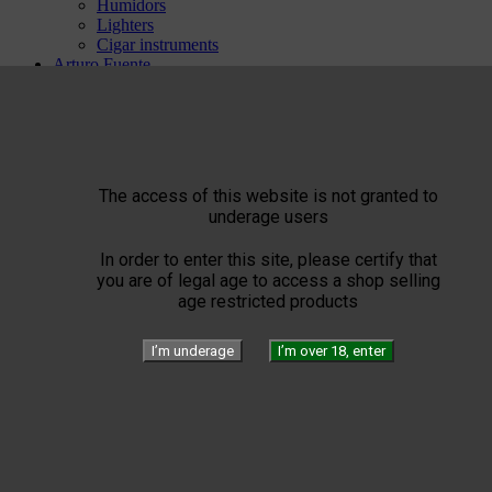
Humidors
Lighters
Cigar instruments
Arturo Fuente
YELLOW SEPTIMO


Gérard
Edition
Limited Blend
Private Blend
Création
The access of this website is not granted to
Triade
underage users
Plasencia


El Septimo
In order to enter this site, please certify that
Cigars
you are of legal age to access a shop selling


Habanos available
age restricted products
Bolivar
Cohiba
I’m underage
I’m over 18, enter
Cuaba
Diplomaticos
Flor de Cano
Hoyo de Monterrey
H. Upmann
Jose Luis Piedra
Montecristo