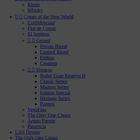
Rhum
Whisky


Cigars of the New World
Confidenciaal
Flor de Copan
El Septimo


Gerard
Private Blend
Limited Blend
Edition
Creation


Horacio
Bulier Gran Reserva H
Classic Series
Maduro Series
Edition Special
Heritage Series
Pantera
VegaFina
The Only One Cigars
Arturo Fuente
Plasencia
LAS Design
The Only One Cigars