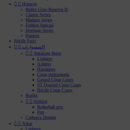


Horacio
Bulier Gran Reserva H
Classic Series
Maduro Series
Edition Special
Heritage Series
Pantera
Récife Paris
إكسسوارات




Smoking Items
Lighters
Ashtray
Humidors
Cigar instruments
Gerard Cigar Cases
ST Dupont Cigar Cases
Récife Cigar Cases
Books


Writing
Rollerball pen
Pen
Cadeaux Design


Xikar
Lighters