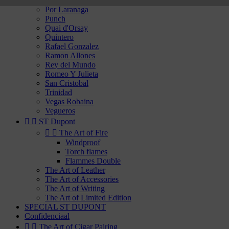
Partagas
Por Laranaga
Punch
Quai d'Orsay
Quintero
Rafael Gonzalez
Ramon Allones
Rey del Mundo
Romeo Y Julieta
San Cristobal
Trinidad
Vegas Robaina
Vegueros


ST Dupont


The Art of Fire
Windproof
Torch flames
Flammes Double
The Art of Leather
The Art of Accessories
The Art of Writing
The Art of Limited Edition
SPECIAL ST DUPONT
Confidenciaal


The Art of Cigar Pairing