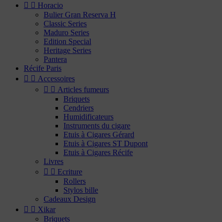


Horacio
Bulier Gran Reserva H
Classic Series
Maduro Series
Edition Special
Heritage Series
Pantera
Récife Paris


Accessoires


Articles fumeurs
Briquets
Cendriers
Humidificateurs
Instruments du cigare
Etuis à Cigares Gérard
Etuis à Cigares ST Dupont
Etuis à Cigares Récife
Livres


Ecriture
Rollers
Stylos bille
Cadeaux Design


Xikar
Briquets