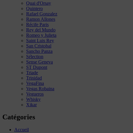
Quai d'Orsay
Quintero
Rafael Gonzalez
Ramon Allones
Récife Paris
Rey del Mundo
Romeo y Julieta
Saint Luis Rey
San Cristobal
Sancho Panza
Sélection
Sense Geneva
ST Dupont
Triade
Trinidad
VegaFina
Vegas Robaina
Vegueros
Whisky
Xikar
Catégories
Accueil