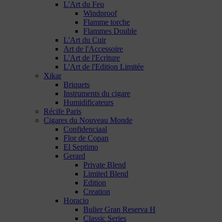
L'Art du Feu
Windproof
Flamme torche
Flammes Double
L'Art du Cuir
Art de l'Accessoire
L'Art de l'Ecriture
L'Art de l'Edition Limitée
Xikar
Briquets
Instruments du cigare
Humidificateurs
Récife Paris
Cigares du Nouveau Monde
Confidenciaal
Flor de Copan
El Septimo
Gerard
Private Blend
Limited Blend
Edition
Creation
Horacio
Bulier Gran Reserva H
Classic Series