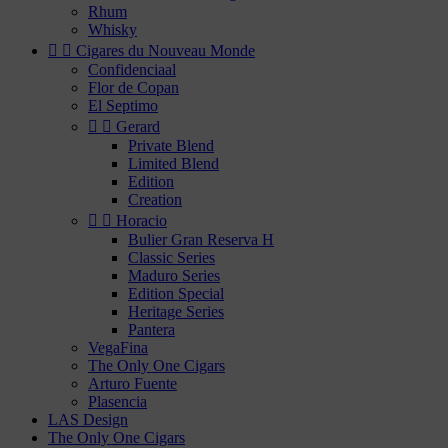
Rhum
Whisky


Cigares du Nouveau Monde
Confidenciaal
Flor de Copan
El Septimo


Gerard
Private Blend
Limited Blend
Edition
Creation


Horacio
Bulier Gran Reserva H
Classic Series
Maduro Series
Edition Special
Heritage Series
Pantera
VegaFina
The Only One Cigars
Arturo Fuente
Plasencia
LAS Design
The Only One Cigars