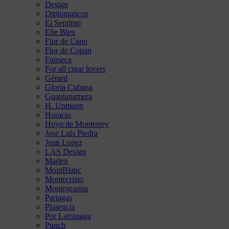
Design
Diplomaticos
El Septimo
Elie Bleu
Flor de Cano
Flor de Copan
Fonseca
For all cigar lovers
Gérard
Gloria Cubana
Guantanamera
H. Upmann
Horacio
Hoyo de Monterrey
Jose Luis Piedra
Juan Lopez
LAS Design
Marlen
MontBlanc
Montecristo
Montegrappa
Partagas
Plasencia
Por Larranaga
Punch