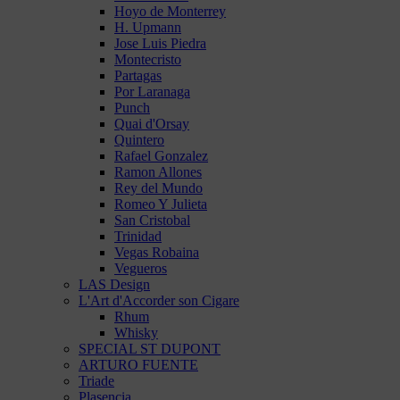
Hoyo de Monterrey
H. Upmann
Jose Luis Piedra
Montecristo
Partagas
Por Laranaga
Punch
Quai d'Orsay
Quintero
Rafael Gonzalez
Ramon Allones
Rey del Mundo
Romeo Y Julieta
San Cristobal
Trinidad
Vegas Robaina
Vegueros
LAS Design
L'Art d'Accorder son Cigare
Rhum
Whisky
SPECIAL ST DUPONT
ARTURO FUENTE
Triade
Plasencia