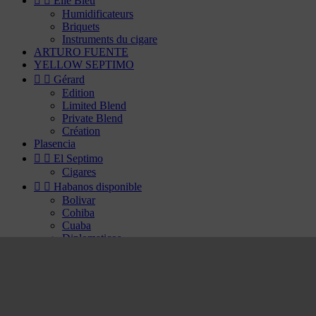


Elie Bleu
Humidificateurs
Briquets
Instruments du cigare
ARTURO FUENTE
YELLOW SEPTIMO


Gérard
Edition
Limited Blend
Private Blend
Création
Plasencia


El Septimo
Cigares


Habanos disponible
Bolivar
Cohiba
Cuaba
Diplomaticos
Flor de Cano
Hoyo de Monterrey
H. Upmann
Jose Luis Piedra
Montecristo
Partagas