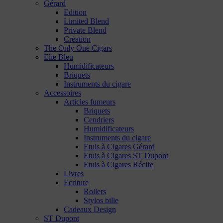
Gérard
Edition
Limited Blend
Private Blend
Création
The Only One Cigars
Elie Bleu
Humidificateurs
Briquets
Instruments du cigare
Accessoires
Articles fumeurs
Briquets
Cendriers
Humidificateurs
Instruments du cigare
Etuis à Cigares Gérard
Etuis à Cigares ST Dupont
Etuis à Cigares Récife
Livres
Ecriture
Rollers
Stylos bille
Cadeaux Design
ST Dupont