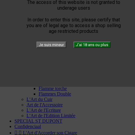
The access of this website is not granted to
Por Laranaga
underage users
Punch
Quai d'Orsay
In order to enter this site, please certify that
Quintero
you are of legal age to access a shop selling
Rafael Gonzalez
age restricted products
Ramon Allones
Rey del Mundo
Romeo Y Julieta
Je suis mineur
J'ai 18 ans ou plus
San Cristobal
Trinidad
Vegas Robaina
Vegueros


ST Dupont


L'Art du Feu
Windproof
Flamme torche
Flammes Double
L'Art du Cuir
Art de l'Accessoire
L'Art de l'Ecriture
L'Art de l'Edition Limitée
SPECIAL ST DUPONT
Confidenciaal


L'Art d'Accorder son Cigare