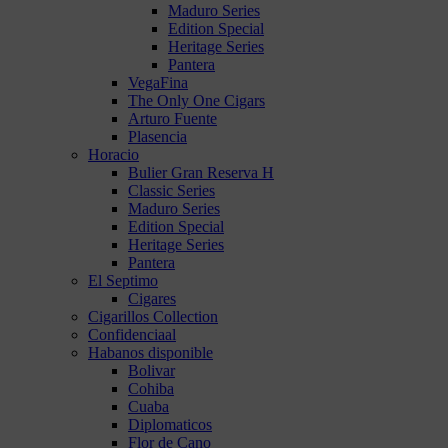
Maduro Series
Edition Special
Heritage Series
Pantera
VegaFina
The Only One Cigars
Arturo Fuente
Plasencia
Horacio
Bulier Gran Reserva H
Classic Series
Maduro Series
Edition Special
Heritage Series
Pantera
El Septimo
Cigares
Cigarillos Collection
Confidenciaal
Habanos disponible
Bolivar
Cohiba
Cuaba
Diplomaticos
Flor de Cano