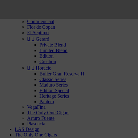
Rhum
Whisky


Cigares du Nouveau Monde
Confidenciaal
Flor de Copan
El Septimo


Gerard
Private Blend
Limited Blend
Edition
Creation


Horacio
Bulier Gran Reserva H
Classic Series
Maduro Series
Edition Special
Heritage Series
Pantera
VegaFina
The Only One Cigars
Arturo Fuente
Plasencia
LAS Design
The Only One Cigars