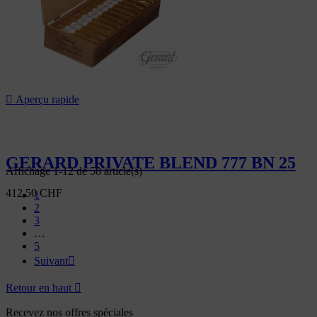

Aperçu rapide
GERARD PRIVATE BLEND 777 BN 25
Affichage 1-12 de 58 article(s)
412,50 CHF
1
2
3
…
5
Suivant

Retour en haut

Recevez nos offres spéciales