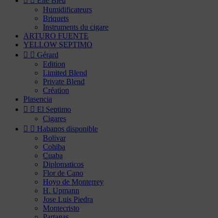


Elie Bleu
Humidificateurs
Briquets
Instruments du cigare
ARTURO FUENTE
YELLOW SEPTIMO


Gérard
Edition
Limited Blend
Private Blend
Création
Plasencia


El Septimo
Cigares


Habanos disponible
Bolivar
Cohiba
Cuaba
Diplomaticos
Flor de Cano
Hoyo de Monterrey
H. Upmann
Jose Luis Piedra
Montecristo
Partagas