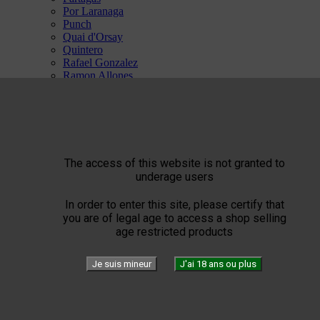
Por Laranaga
Punch
Quai d'Orsay
Quintero
Rafael Gonzalez
Ramon Allones
Rey del Mundo
Romeo Y Julieta
San Cristobal
Trinidad
Vegas Robaina
Vegueros
The access of this website is not granted to


ST Dupont
underage users


L'Art du Feu
Windproof
In order to enter this site, please certify that
Flamme torche
you are of legal age to access a shop selling
Flammes Double
age restricted products
L'Art du Cuir
Art de l'Accessoire
L'Art de l'Ecriture
Je suis mineur
J'ai 18 ans ou plus
L'Art de l'Edition Limitée
SPECIAL ST DUPONT
Confidenciaal


L'Art d'Accorder son Cigare