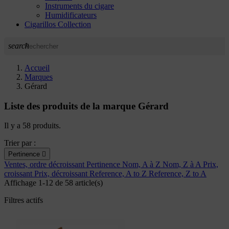
Instruments du cigare
Humidificateurs
Cigarillos Collection
search
Accueil
Marques
Gérard
Liste des produits de la marque Gérard
Il y a 58 produits.
Trier par :
Pertinence

Ventes, ordre décroissant
Pertinence
Nom, A à Z
Nom, Z à A
Prix,
croissant
Prix, décroissant
Reference, A to Z
Reference, Z to A
Affichage 1-12 de 58 article(s)
Filtres actifs