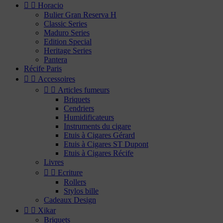


Horacio
Bulier Gran Reserva H
Classic Series
Maduro Series
Edition Special
Heritage Series
Pantera
Récife Paris


Accessoires


Articles fumeurs
Briquets
Cendriers
Humidificateurs
Instruments du cigare
Etuis à Cigares Gérard
Etuis à Cigares ST Dupont
Etuis à Cigares Récife
Livres


Ecriture
Rollers
Stylos bille
Cadeaux Design


Xikar
Briquets