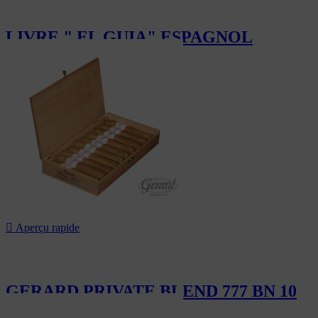
LIVRE " EL GUIA" ESPAGNOL
20,00 CHF

Aperçu rapide
GERARD PRIVATE BLEND 777 BN 10