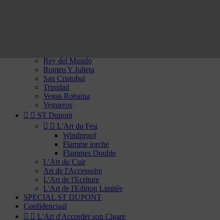
Por Laranaga
Punch
Quai d'Orsay
Quintero
Rafael Gonzalez
Ramon Allones
Rey del Mundo
Romeo Y Julieta
San Cristobal
Trinidad
Vegas Robaina
Vegueros


ST Dupont


L'Art du Feu
Windproof
Flamme torche
Flammes Double
L'Art du Cuir
Art de l'Accessoire
L'Art de l'Ecriture
L'Art de l'Edition Limitée
SPECIAL ST DUPONT
Confidenciaal


L'Art d'Accorder son Cigare