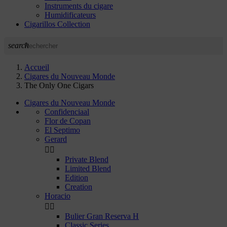
Instruments du cigare
Humidificateurs
Cigarillos Collection
search
Accueil
Cigares du Nouveau Monde
The Only One Cigars
Cigares du Nouveau Monde
Confidenciaal
Flor de Copan
El Septimo
Gerard


Private Blend
Limited Blend
Edition
Creation
Horacio


Bulier Gran Reserva H
Classic Series