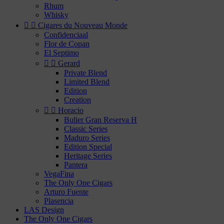
Rhum
Whisky


Cigares du Nouveau Monde
Confidenciaal
Flor de Copan
El Septimo


Gerard
Private Blend
Limited Blend
Edition
Creation


Horacio
Bulier Gran Reserva H
Classic Series
Maduro Series
Edition Special
Heritage Series
Pantera
VegaFina
The Only One Cigars
Arturo Fuente
Plasencia
LAS Design
The Only One Cigars