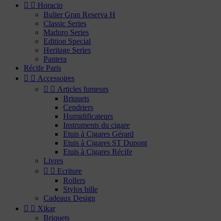


Horacio
Bulier Gran Reserva H
Classic Series
Maduro Series
Edition Special
Heritage Series
Pantera
Récife Paris


Accessoires


Articles fumeurs
Briquets
Cendriers
Humidificateurs
Instruments du cigare
Etuis à Cigares Gérard
Etuis à Cigares ST Dupont
Etuis à Cigares Récife
Livres


Ecriture
Rollers
Stylos bille
Cadeaux Design


Xikar
Briquets