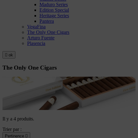
Maduro Series
Edition Special
Heritage Series
Pantera
VegaFina
The Only One Cigars
Arturo Fuente
Plasencia

ok
The Only One Cigars
Il y a 4 produits.
Trier par :
Pertinence
