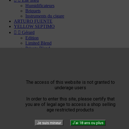


Elie Bleu
Humidificateurs
Briquets
Instruments du cigare
ARTURO FUENTE
YELLOW SEPTIMO


Gérard
Edition
Limited Blend
Private Blend
Création
Plasencia


El Septimo
Cigares


Habanos disponible
Bolivar
The access of this website is not granted to
Cohiba
underage users
Cuaba
Diplomaticos
In order to enter this site, please certify that
Flor de Cano
you are of legal age to access a shop selling
Hoyo de Monterrey
age restricted products
H. Upmann
Jose Luis Piedra
Je suis mineur
J'ai 18 ans ou plus
Montecristo
Partagas