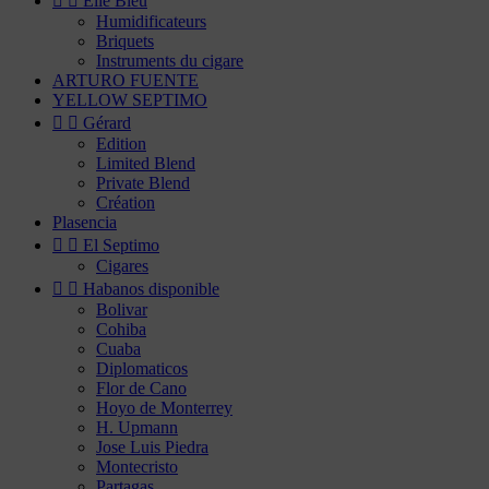


Elie Bleu
Humidificateurs
Briquets
Instruments du cigare
ARTURO FUENTE
YELLOW SEPTIMO


Gérard
Edition
Limited Blend
Private Blend
Création
Plasencia


El Septimo
Cigares


Habanos disponible
Bolivar
Cohiba
Cuaba
Diplomaticos
Flor de Cano
Hoyo de Monterrey
H. Upmann
Jose Luis Piedra
Montecristo
Partagas