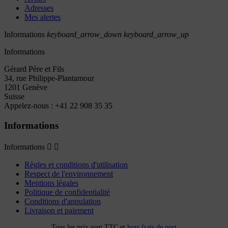
Adresses
Mes alertes
Informations
keyboard_arrow_down
keyboard_arrow_up
Informations
Gérard Père et Fils
34, rue Philippe-Plantamour
1201 Genève
Suisse
Appelez-nous :
+41 22 908 35 35
Informations
Informations


Règles et conditions d'utilisation
Respect de l'environnement
Mentions légales
Politique de confidentialité
Conditions d'annulation
Livraison et paiement
Tous les prix sont TTC et
hors frais de port