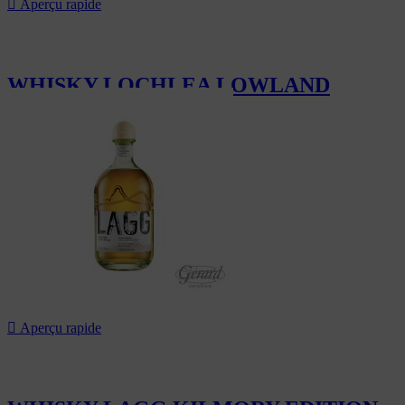

Aperçu rapide
WHISKY LOCHLEA LOWLAND
OUR...
69,00 CHF

Aperçu rapide