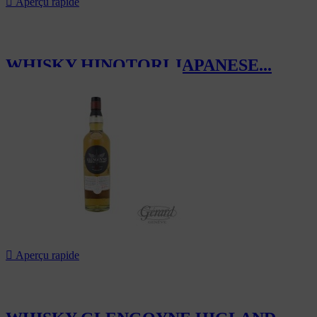

Aperçu rapide
WHISKY HINOTORI JAPANESE...
130,00 CHF

Aperçu rapide