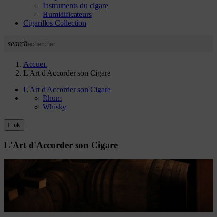
Instruments du cigare
Humidificateurs
Cigarillos Collection
search
Accueil
L'Art d'Accorder son Cigare
L'Art d'Accorder son Cigare
Rhum
Whisky

ok
L'Art d'Accorder son Cigare