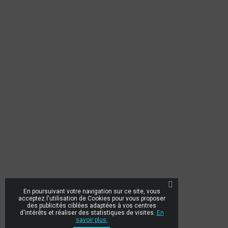
En poursuivant votre navigation sur ce site, vous
acceptez l'utilisation de Cookies pour vous proposer
des publicités ciblées adaptées à vos centres
d'intérêts et réaliser des statistiques de visites.
En
savoir plus.