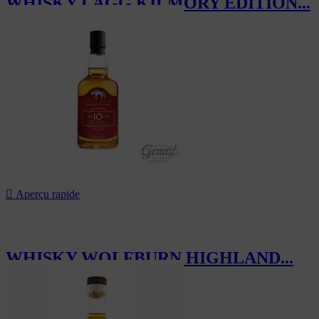
WHISKY LAGG KILMORY EDITION...
63,00 CHF

Aperçu rapide
WHISKY WOLFBURN HIGHLAND...
80,00 CHF