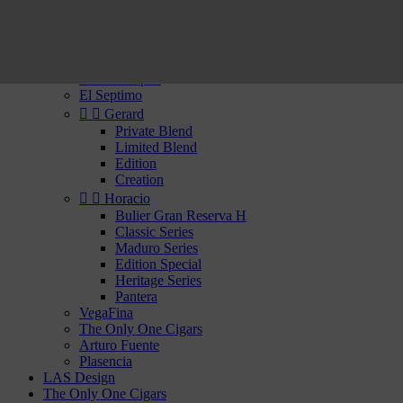
Rhum
Whisky


Cigares du Nouveau Monde
Confidenciaal
Flor de Copan
El Septimo


Gerard
Private Blend
Limited Blend
Edition
Creation


Horacio
Bulier Gran Reserva H
Classic Series
Maduro Series
Edition Special
Heritage Series
Pantera
VegaFina
The Only One Cigars
Arturo Fuente
Plasencia
LAS Design
The Only One Cigars