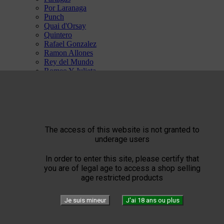
Por Laranaga
Punch
Quai d'Orsay
Quintero
Rafael Gonzalez
Ramon Allones
Rey del Mundo
Romeo Y Julieta
San Cristobal
Trinidad
Vegas Robaina
Vegueros


ST Dupont


L'Art du Feu
The access of this website is not granted to
Windproof
underage users
Flamme torche
Flammes Double
In order to enter this site, please certify that
L'Art du Cuir
you are of legal age to access a shop selling
Art de l'Accessoire
age restricted products
L'Art de l'Ecriture
L'Art de l'Edition Limitée
SPECIAL ST DUPONT
Je suis mineur
J'ai 18 ans ou plus
Confidenciaal


L'Art d'Accorder son Cigare