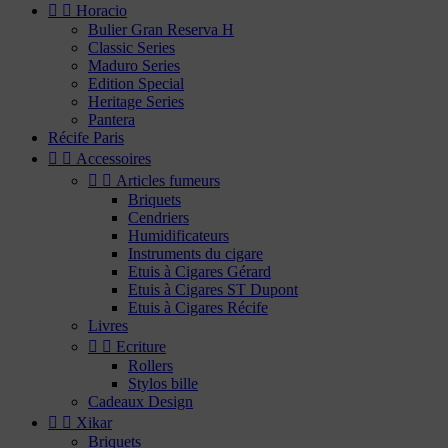


Horacio
Bulier Gran Reserva H
Classic Series
Maduro Series
Edition Special
Heritage Series
Pantera
Récife Paris


Accessoires


Articles fumeurs
Briquets
Cendriers
Humidificateurs
Instruments du cigare
Etuis à Cigares Gérard
Etuis à Cigares ST Dupont
Etuis à Cigares Récife
Livres


Ecriture
Rollers
Stylos bille
Cadeaux Design


Xikar
Briquets