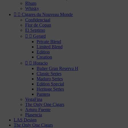
Rhum
Whisky


Cigares du Nouveau Monde
Confidenciaal
Flor de Copan
El Septimo


Gerard
Private Blend
Limited Blend
Edition
Creation


Horacio
Bulier Gran Reserva H
Classic Series
Maduro Series
Edition Special
Heritage Series
Pantera
VegaFina
The Only One Cigars
Arturo Fuente
Plasencia
LAS Design
The Only One Cigars