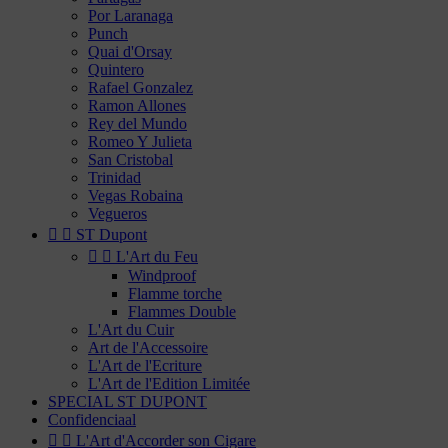
Por Laranaga
Punch
Quai d'Orsay
Quintero
Rafael Gonzalez
Ramon Allones
Rey del Mundo
Romeo Y Julieta
San Cristobal
Trinidad
Vegas Robaina
Vegueros


ST Dupont


L'Art du Feu
Windproof
Flamme torche
Flammes Double
L'Art du Cuir
Art de l'Accessoire
L'Art de l'Ecriture
L'Art de l'Edition Limitée
SPECIAL ST DUPONT
Confidenciaal


L'Art d'Accorder son Cigare