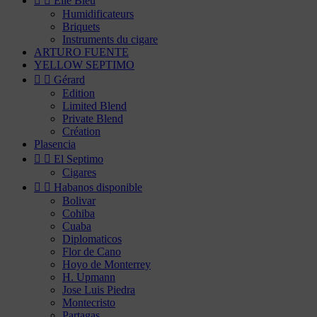


Elie Bleu
Humidificateurs
Briquets
Instruments du cigare
ARTURO FUENTE
YELLOW SEPTIMO


Gérard
Edition
Limited Blend
Private Blend
Création
Plasencia


El Septimo
Cigares


Habanos disponible
Bolivar
Cohiba
Cuaba
Diplomaticos
Flor de Cano
Hoyo de Monterrey
H. Upmann
Jose Luis Piedra
Montecristo
Partagas