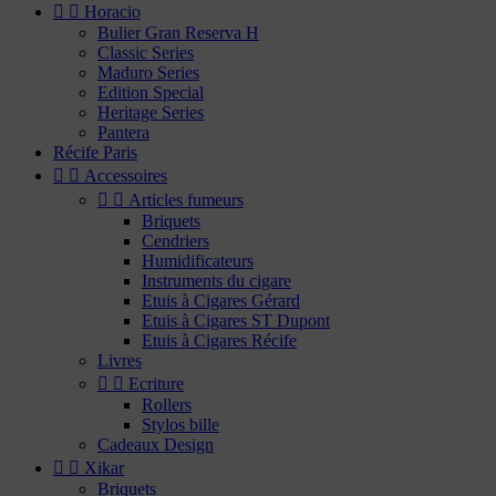


Horacio
Bulier Gran Reserva H
Classic Series
Maduro Series
Edition Special
Heritage Series
Pantera
Récife Paris


Accessoires


Articles fumeurs
Briquets
Cendriers
Humidificateurs
Instruments du cigare
Etuis à Cigares Gérard
Etuis à Cigares ST Dupont
Etuis à Cigares Récife
Livres


Ecriture
Rollers
Stylos bille
Cadeaux Design


Xikar
Briquets