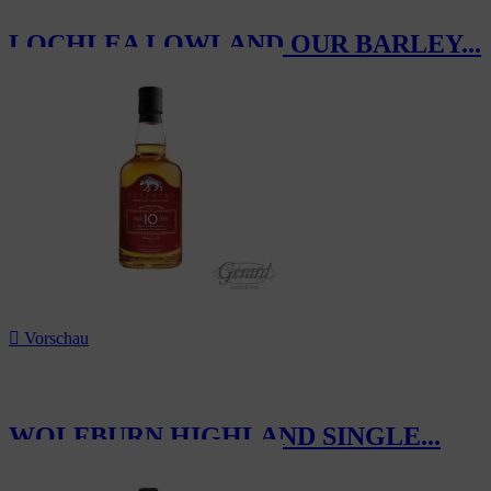
LOCHLEA LOWLAND OUR BARLEY...
69,00 CHF

Vorschau
WOLFBURN HIGHLAND SINGLE...
80,00 CHF