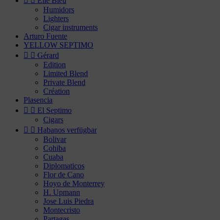


Elie Bleu
Humidors
Lighters
Cigar instruments
Arturo Fuente
YELLOW SEPTIMO


Gérard
Edition
Limited Blend
Private Blend
Création
Plasencia


El Septimo
Cigars


Habanos verfügbar
Bolivar
Cohiba
Cuaba
Diplomaticos
Flor de Cano
Hoyo de Monterrey
H. Upmann
Jose Luis Piedra
Montecristo
Partagas