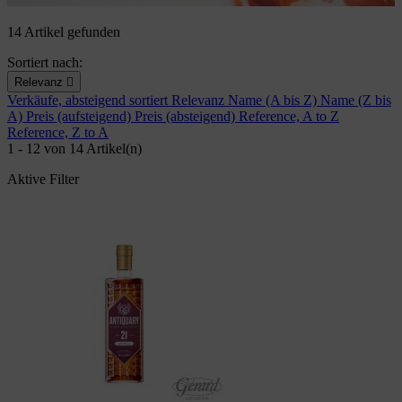
14 Artikel gefunden
Sortiert nach:
Relevanz

Verkäufe, absteigend sortiert
Relevanz
Name (A bis Z)
Name (Z bis
A)
Preis (aufsteigend)
Preis (absteigend)
Reference, A to Z
Reference, Z to A
1 - 12 von 14 Artikel(n)
Aktive Filter