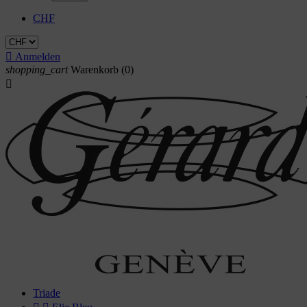
CHF

Anmelden
shopping_cart
Warenkorb
(0)

Triade