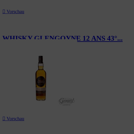

Vorschau
WHISKY GLENGOYNE 12 ANS 43°...
80,00 CHF

Vorschau