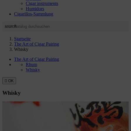
Cigar instruments
Humidors
Cigarillos-Sammlung
search
Startseite
The Art of Cigar Pairing
Whisky
The Art of Cigar Pairing
Rhum
Whisky

OK
Whisky