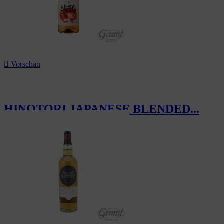

Vorschau
HINOTORI JAPANESE BLENDED...
130,00 CHF