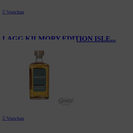

Vorschau
LAGG KILMORY EDITION ISLE...
63,00 CHF

Vorschau