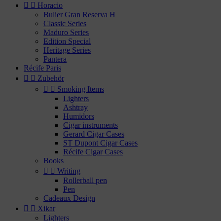


Horacio
Bulier Gran Reserva H
Classic Series
Maduro Series
Edition Special
Heritage Series
Pantera
Récife Paris


Zubehör


Smoking Items
Lighters
Ashtray
Humidors
Cigar instruments
Gerard Cigar Cases
ST Dupont Cigar Cases
Récife Cigar Cases
Books


Writing
Rollerball pen
Pen
Cadeaux Design


Xikar
Lighters