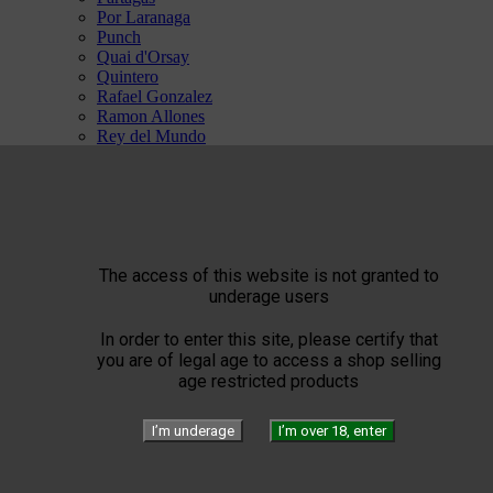
Por Laranaga
Punch
Quai d'Orsay
Quintero
Rafael Gonzalez
Ramon Allones
Rey del Mundo
Romeo Y Julieta
San Cristobal
Trinidad
Vegas Robaina
Vegueros


ST Dupont
The access of this website is not granted to


The Art of Fire
underage users
Windproof
Torch flames
In order to enter this site, please certify that
Flammes Double
you are of legal age to access a shop selling
The Art of Leather
age restricted products
The Art of Accessories
The Art of Writing
The Art of Limited Edition
I’m underage
I’m over 18, enter
SPECIAL ST DUPONT
Confidenciaal


The Art of Cigar Pairing