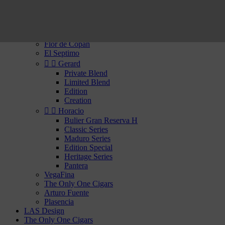
Rhum
Whisky


Cigars of the New World
Confidenciaal
Flor de Copan
El Septimo


Gerard
Private Blend
Limited Blend
Edition
Creation


Horacio
Bulier Gran Reserva H
Classic Series
Maduro Series
Edition Special
Heritage Series
Pantera
VegaFina
The Only One Cigars
Arturo Fuente
Plasencia
LAS Design
The Only One Cigars