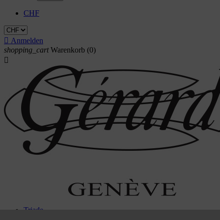
CHF

Anmelden
shopping_cart
Warenkorb
(0)

Triade