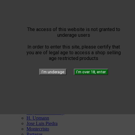


Elie Bleu
Humidors
Lighters
Cigar instruments
Arturo Fuente
YELLOW SEPTIMO
The access of this website is not granted to


Gérard
underage users
Edition
Limited Blend
In order to enter this site, please certify that
Private Blend
you are of legal age to access a shop selling
Création
age restricted products
Plasencia


El Septimo
I’m underage
I’m over 18, enter
Cigars


Habanos verfügbar
Bolivar
Cohiba
Cuaba
Diplomaticos
Flor de Cano
Hoyo de Monterrey
H. Upmann
Jose Luis Piedra
Montecristo
Partagas