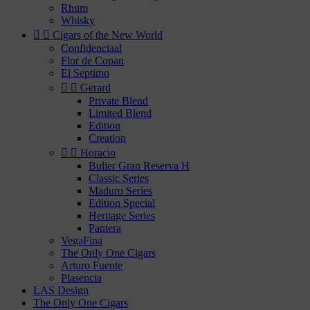
Rhum
Whisky


Cigars of the New World
Confidenciaal
Flor de Copan
El Septimo


Gerard
Private Blend
Limited Blend
Edition
Creation


Horacio
Bulier Gran Reserva H
Classic Series
Maduro Series
Edition Special
Heritage Series
Pantera
VegaFina
The Only One Cigars
Arturo Fuente
Plasencia
LAS Design
The Only One Cigars