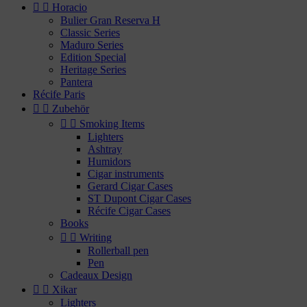


Horacio
Bulier Gran Reserva H
Classic Series
Maduro Series
Edition Special
Heritage Series
Pantera
Récife Paris


Zubehör


Smoking Items
Lighters
Ashtray
Humidors
Cigar instruments
Gerard Cigar Cases
ST Dupont Cigar Cases
Récife Cigar Cases
Books


Writing
Rollerball pen
Pen
Cadeaux Design


Xikar
Lighters