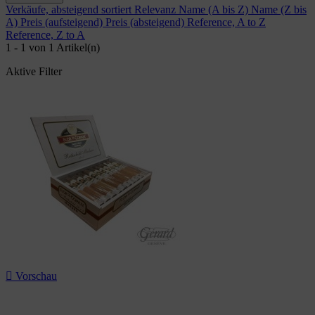
Verkäufe, absteigend sortiert
Relevanz
Name (A bis Z)
Name (Z bis
A)
Preis (aufsteigend)
Preis (absteigend)
Reference, A to Z
Reference, Z to A
1 - 1 von 1 Artikel(n)
Aktive Filter

Vorschau