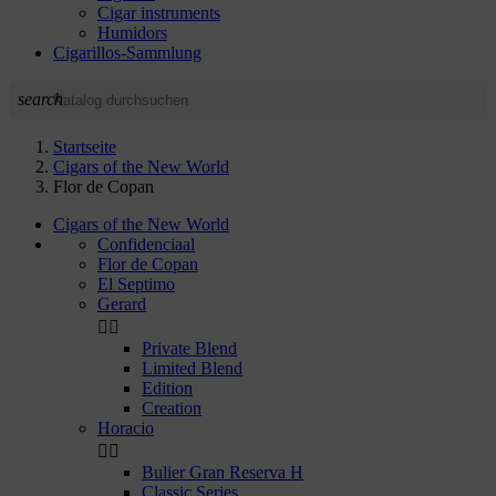
Cigar instruments
Humidors
Cigarillos-Sammlung
search
Startseite
Cigars of the New World
Flor de Copan
Cigars of the New World
Confidenciaal
Flor de Copan
El Septimo
Gerard


Private Blend
Limited Blend
Edition
Creation
Horacio


Bulier Gran Reserva H
Classic Series