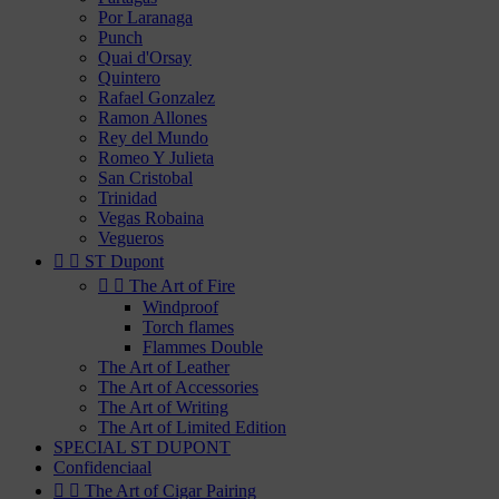
Por Laranaga
Punch
Quai d'Orsay
Quintero
Rafael Gonzalez
Ramon Allones
Rey del Mundo
Romeo Y Julieta
San Cristobal
Trinidad
Vegas Robaina
Vegueros


ST Dupont


The Art of Fire
Windproof
Torch flames
Flammes Double
The Art of Leather
The Art of Accessories
The Art of Writing
The Art of Limited Edition
SPECIAL ST DUPONT
Confidenciaal


The Art of Cigar Pairing