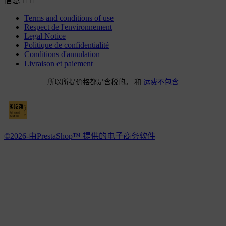
信息


Terms and conditions of use
Respect de l'environnement
Legal Notice
Politique de confidentialité
Conditions d'annulation
Livraison et paiement
所以所提价格都是含税的。 和
运费不包含
©2026-由PrestaShop™ 提供的电子商务软件