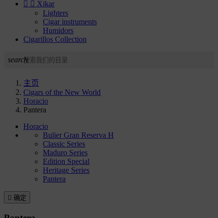


Xikar
Lighters
Cigar instruments
Humidors
Cigarillos Collection
search
主页
Cigars of the New World
Horacio
Pantera
Horacio
Bulier Gran Reserva H
Classic Series
Maduro Series
Edition Special
Heritage Series
Pantera

确定
Pantera