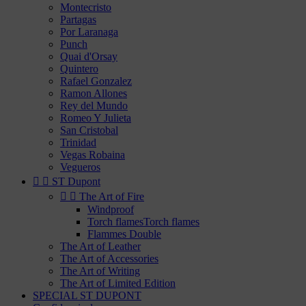
Montecristo
Partagas
Por Laranaga
Punch
Quai d'Orsay
Quintero
Rafael Gonzalez
Ramon Allones
Rey del Mundo
Romeo Y Julieta
San Cristobal
Trinidad
Vegas Robaina
Vegueros


ST Dupont


The Art of Fire
Windproof
Torch flamesTorch flames
Flammes Double
The Art of Leather
The Art of Accessories
The Art of Writing
The Art of Limited Edition
SPECIAL ST DUPONT