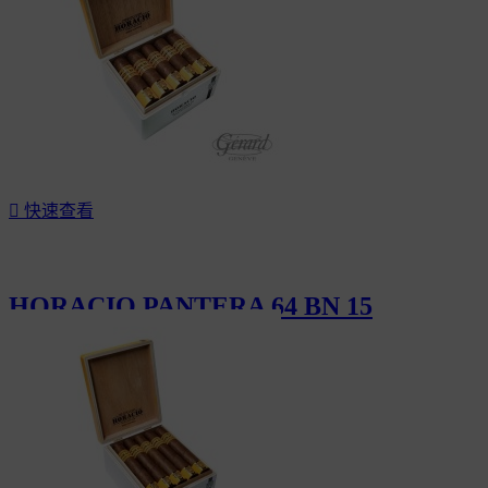

快速查看
HORACIO PANTERA 64 BN 15
CHF189.00