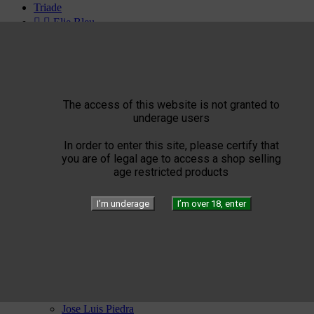
Triade


Elie Bleu
Humidors
Lighters
Cigar instruments
Arturo Fuente
YELLOW SEPTIMO


Gérard
The access of this website is not granted to
Edition
underage users
Limited Blend
Private Blend
In order to enter this site, please certify that
Création
you are of legal age to access a shop selling
Plasencia
age restricted products


El Septimo
Cigars
I’m underage
I’m over 18, enter


Habanos available
Bolivar
Cohiba
Cuaba
Diplomaticos
Flor de Cano
Hoyo de Monterrey
H. Upmann
Jose Luis Piedra