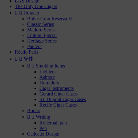
LAS Design
The Only One Cigars


Horacio
Bulier Gran Reserva H
Classic Series
Maduro Series
Edition Special
Heritage Series
Pantera
Récife Paris


配件


Smoking Items
Lighters
Ashtray
Humidors
Cigar instruments
Gerard Cigar Cases
ST Dupont Cigar Cases
Récife Cigar Cases
Books


Writing
Rollerball pen
Pen
Cadeaux Design