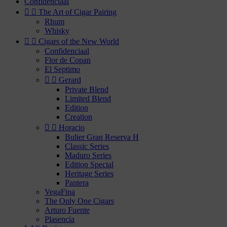
Confidenciaal


The Art of Cigar Pairing
Rhum
Whisky


Cigars of the New World
Confidenciaal
Flor de Copan
El Septimo


Gerard
Private Blend
Limited Blend
Edition
Creation


Horacio
Bulier Gran Reserva H
Classic Series
Maduro Series
Edition Special
Heritage Series
Pantera
VegaFina
The Only One Cigars
Arturo Fuente
Plasencia