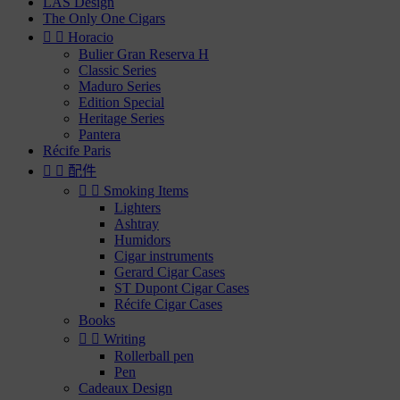
LAS Design
The Only One Cigars


Horacio
Bulier Gran Reserva H
Classic Series
Maduro Series
Edition Special
Heritage Series
Pantera
Récife Paris


配件


Smoking Items
Lighters
Ashtray
Humidors
Cigar instruments
Gerard Cigar Cases
ST Dupont Cigar Cases
Récife Cigar Cases
Books


Writing
Rollerball pen
Pen
Cadeaux Design