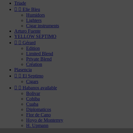
Triade


Elie Bleu
Humidors
Lighters
Cigar instruments
Arturo Fuente
YELLOW SEPTIMO


Gérard
Edition
Limited Blend
Private Blend
Création
Plasencia


El Septimo
Cigars


Habanos available
Bolivar
Cohiba
Cuaba
Diplomaticos
Flor de Cano
Hoyo de Monterrey
H. Upmann
Jose Luis Piedra