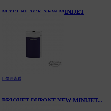
MATT BLACK NEW MINIJET
LIGHTER
CHF155.00

快速查看
BRIQUET DUPONT NEW MINIJET...
CHF155.00