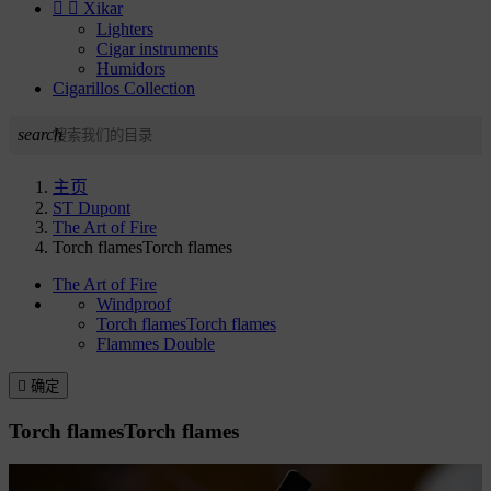


Xikar
Lighters
Cigar instruments
Humidors
Cigarillos Collection
search
主页
ST Dupont
The Art of Fire
Torch flamesTorch flames
The Art of Fire
Windproof
Torch flamesTorch flames
Flammes Double

确定
Torch flamesTorch flames