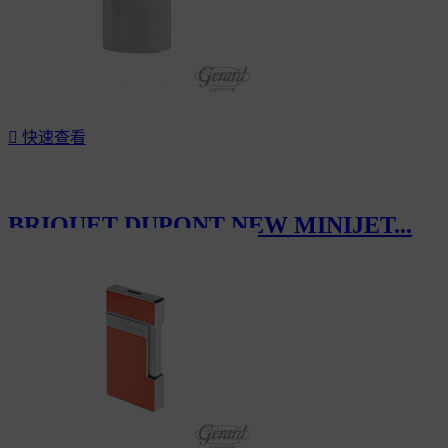

快速查看
BRIQUET DUPONT NEW MINIJET...
CHF155.00