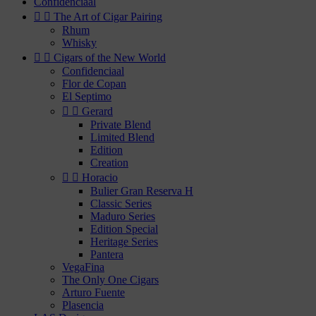
Confidenciaal


The Art of Cigar Pairing
Rhum
Whisky


Cigars of the New World
Confidenciaal
Flor de Copan
El Septimo


Gerard
Private Blend
Limited Blend
Edition
Creation


Horacio
Bulier Gran Reserva H
Classic Series
Maduro Series
Edition Special
Heritage Series
Pantera
VegaFina
The Only One Cigars
Arturo Fuente
Plasencia