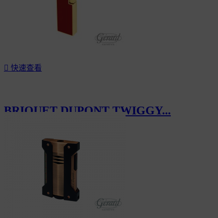

快速查看
BRIQUET DUPONT TWIGGY...
CHF311.00