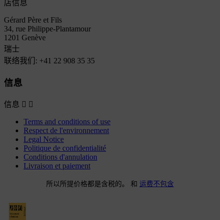
店信息
Gérard Père et Fils
34, rue Philippe-Plantamour
1201 Genève
瑞士
联络我们:
+41 22 908 35 35
信息
信息


Terms and conditions of use
Respect de l'environnement
Legal Notice
Politique de confidentialité
Conditions d'annulation
Livraison et paiement
所以所提价格都是含税的。 和
运费不包含