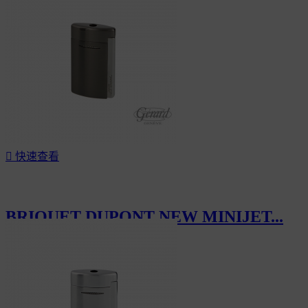

快速查看
BRIQUET DUPONT NEW MINIJET...
CHF155.00