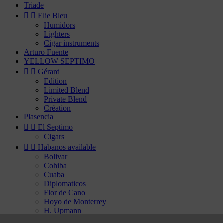
Triade


Elie Bleu
Humidors
Lighters
Cigar instruments
Arturo Fuente
YELLOW SEPTIMO


Gérard
Edition
Limited Blend
Private Blend
Création
Plasencia


El Septimo
Cigars


Habanos available
Bolivar
Cohiba
Cuaba
Diplomaticos
Flor de Cano
Hoyo de Monterrey
H. Upmann
Jose Luis Piedra