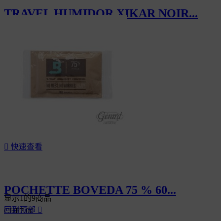
TRAVEL HUMIDOR XIKAR NOIR...
CHF125.00

快速查看
POCHETTE BOVEDA 75 % 60...
显示1的9商品
回到顶部

CHF7.00