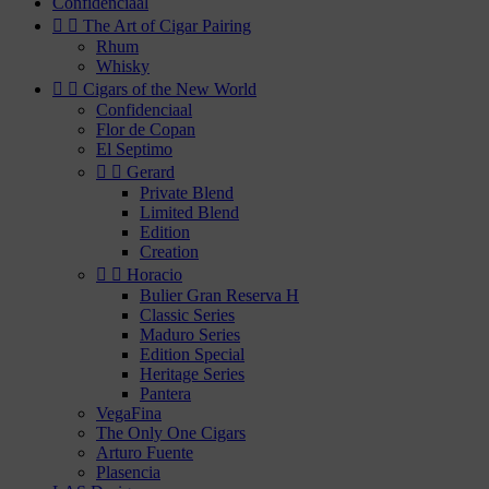
Confidenciaal


The Art of Cigar Pairing
Rhum
Whisky


Cigars of the New World
Confidenciaal
Flor de Copan
El Septimo


Gerard
Private Blend
Limited Blend
Edition
Creation


Horacio
Bulier Gran Reserva H
Classic Series
Maduro Series
Edition Special
Heritage Series
Pantera
VegaFina
The Only One Cigars
Arturo Fuente
Plasencia