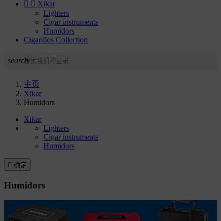


Xikar
Lighters
Cigar instruments
Humidors
Cigarillos Collection
search
主页
Xikar
Humidors
Xikar
Lighters
Cigar instruments
Humidors

确定
Humidors