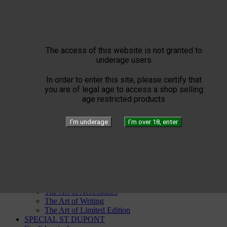
Montecristo
Partagas
Por Laranaga
Punch
Quai d'Orsay
The access of this website is not granted to
Quintero
underage users
Rafael Gonzalez
Ramon Allones
Rey del Mundo
In order to enter this site, please certify that
Romeo Y Julieta
you are of legal age to access a shop selling
San Cristobal
age restricted products
Trinidad
Vegas Robaina
I’m underage
I’m over 18, enter
Vegueros


ST Dupont


The Art of Fire
Windproof
Torch flamesTorch flames
Flammes Double
The Art of Leather
The Art of Accessories
The Art of Writing
The Art of Limited Edition
SPECIAL ST DUPONT