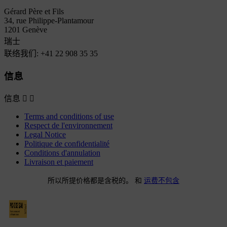
Gérard Père et Fils
34, rue Philippe-Plantamour
1201 Genève
瑞士
联络我们:
+41 22 908 35 35
信息
信息


Terms and conditions of use
Respect de l'environnement
Legal Notice
Politique de confidentialité
Conditions d'annulation
Livraison et paiement
所以所提价格都是含税的。 和
运费不包含