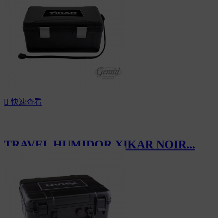

快速查看
TRAVEL HUMIDOR XIKAR NOIR...
CHF75.00