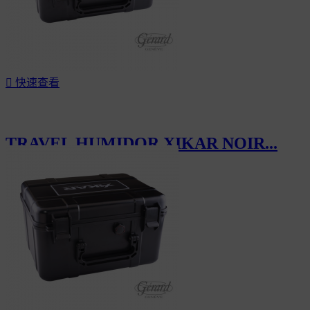

快速查看
TRAVEL HUMIDOR XIKAR NOIR...
CHF130.00