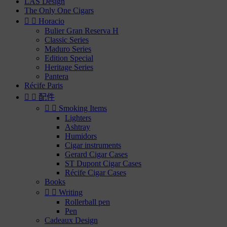
LAS Design
The Only One Cigars


Horacio
Bulier Gran Reserva H
Classic Series
Maduro Series
Edition Special
Heritage Series
Pantera
Récife Paris


配件


Smoking Items
Lighters
Ashtray
Humidors
Cigar instruments
Gerard Cigar Cases
ST Dupont Cigar Cases
Récife Cigar Cases
Books


Writing
Rollerball pen
Pen
Cadeaux Design