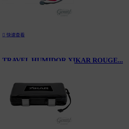

快速查看
TRAVEL HUMIDOR XIKAR ROUGE...
CHF60.00