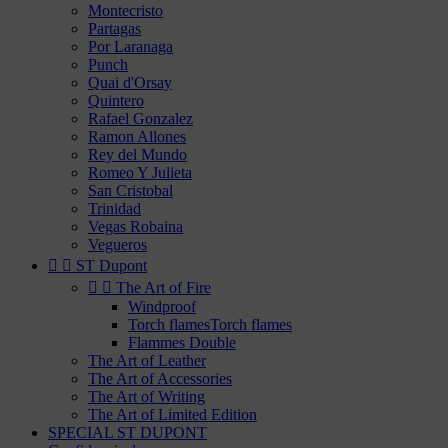
Montecristo
Partagas
Por Laranaga
Punch
Quai d'Orsay
Quintero
Rafael Gonzalez
Ramon Allones
Rey del Mundo
Romeo Y Julieta
San Cristobal
Trinidad
Vegas Robaina
Vegueros


ST Dupont


The Art of Fire
Windproof
Torch flamesTorch flames
Flammes Double
The Art of Leather
The Art of Accessories
The Art of Writing
The Art of Limited Edition
SPECIAL ST DUPONT