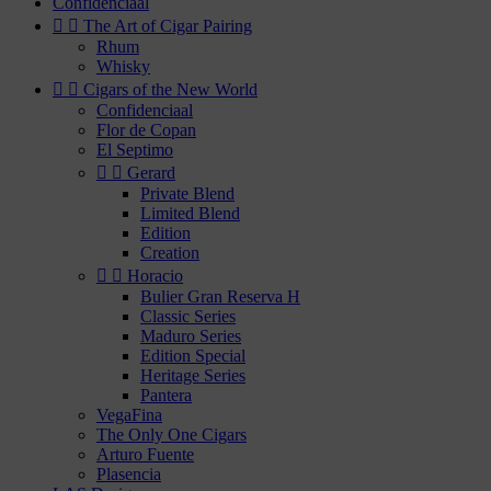
Confidenciaal


The Art of Cigar Pairing
Rhum
Whisky


Cigars of the New World
Confidenciaal
Flor de Copan
El Septimo


Gerard
Private Blend
Limited Blend
Edition
Creation


Horacio
Bulier Gran Reserva H
Classic Series
Maduro Series
Edition Special
Heritage Series
Pantera
VegaFina
The Only One Cigars
Arturo Fuente
Plasencia