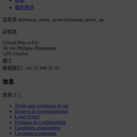
地址
我的快讯
店信息
keyboard_arrow_down
keyboard_arrow_up
店信息
Gérard Père et Fils
34, rue Philippe-Plantamour
1201 Genève
瑞士
联络我们:
+41 22 908 35 35
信息
信息


Terms and conditions of use
Respect de l'environnement
Legal Notice
Politique de confidentialité
Conditions d'annulation
Livraison et paiement