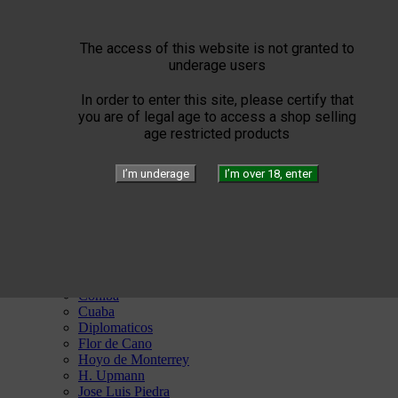
Triade


Elie Bleu
Humidors
The access of this website is not granted to
Lighters
underage users
Cigar instruments
Arturo Fuente
In order to enter this site, please certify that
YELLOW SEPTIMO
you are of legal age to access a shop selling


Gérard
age restricted products
Edition
Limited Blend
I’m underage
I’m over 18, enter
Private Blend
Création
Plasencia


El Septimo
Cigars


Habanos available
Bolivar
Cohiba
Cuaba
Diplomaticos
Flor de Cano
Hoyo de Monterrey
H. Upmann
Jose Luis Piedra