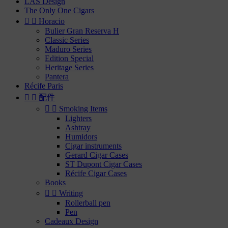
LAS Design
The Only One Cigars


Horacio
Bulier Gran Reserva H
Classic Series
Maduro Series
Edition Special
Heritage Series
Pantera
Récife Paris


配件


Smoking Items
Lighters
Ashtray
Humidors
Cigar instruments
Gerard Cigar Cases
ST Dupont Cigar Cases
Récife Cigar Cases
Books


Writing
Rollerball pen
Pen
Cadeaux Design