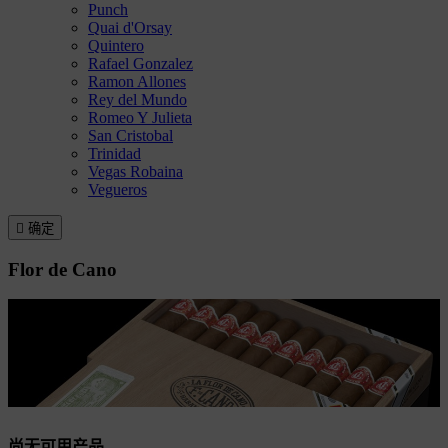
Punch
Quai d'Orsay
Quintero
Rafael Gonzalez
Ramon Allones
Rey del Mundo
Romeo Y Julieta
San Cristobal
Trinidad
Vegas Robaina
Vegueros

确定
Flor de Cano
尚无可用产品