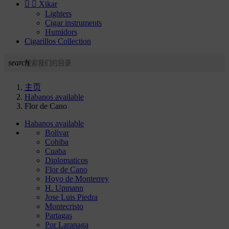


Xikar
Lighters
Cigar instruments
Humidors
Cigarillos Collection
search
主页
Habanos available
Flor de Cano
Habanos available
Bolivar
Cohiba
Cuaba
Diplomaticos
Flor de Cano
Hoyo de Monterrey
H. Upmann
Jose Luis Piedra
Montecristo
Partagas
Por Laranaga