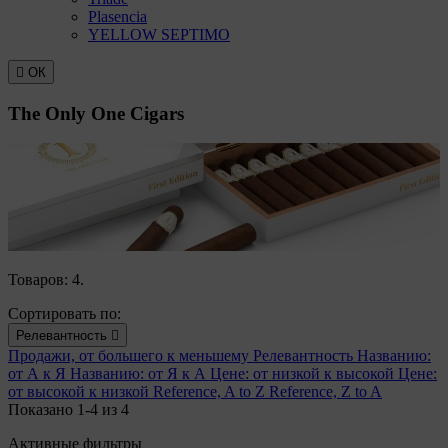
Plasencia
YELLOW SEPTIMO

ОК
The Only One Cigars
Товаров: 4.
Сортировать по:
Релевантность

Продажи, от большего к меньшему
Релевантность
Названию:
от А к Я
Названию: от Я к А
Цене: от низкой к высокой
Цене:
от высокой к низкой
Reference, A to Z
Reference, Z to A
Показано 1-4 из 4
Активные фильтры