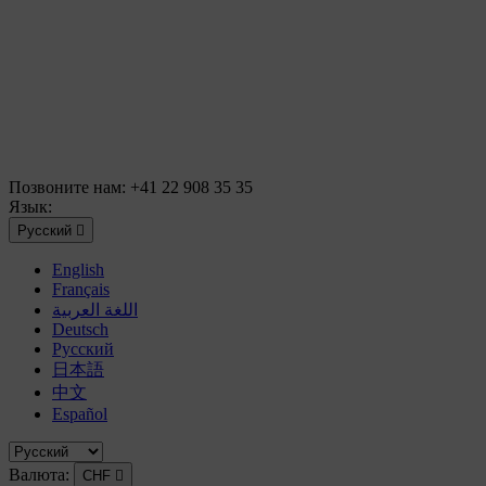
Позвоните нам:
+41 22 908 35 35
Язык:
Русский

English
Français
اللغة العربية
Deutsch
Русский
日本語
中文
Español
Валюта:
CHF
