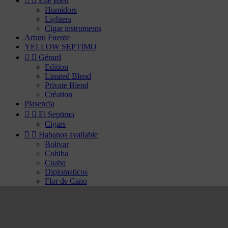


Elie Bleu
Humidors
Lighters
Cigar instruments
Arturo Fuente
YELLOW SEPTIMO


Gérard
Edition
Limited Blend
Private Blend
Création
Plasencia


El Septimo
Cigars


Habanos available
Bolivar
Cohiba
Cuaba
Diplomaticos
Flor de Cano
Hoyo de Monterrey
H. Upmann
Jose Luis Piedra
Montecristo
Partagas