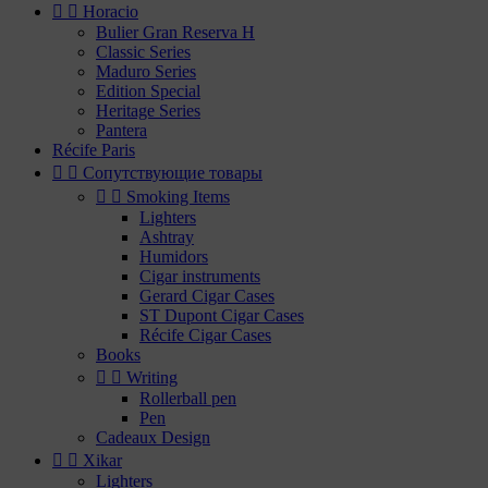


Horacio
Bulier Gran Reserva H
Classic Series
Maduro Series
Edition Special
Heritage Series
Pantera
Récife Paris


Сопутствующие товары


Smoking Items
Lighters
Ashtray
Humidors
Cigar instruments
Gerard Cigar Cases
ST Dupont Cigar Cases
Récife Cigar Cases
Books


Writing
Rollerball pen
Pen
Cadeaux Design


Xikar
Lighters