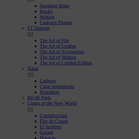
Smoking Items
Books
Writing
Cadeaux Design
ST Dupont


The Art of Fire
The Art of Leather
The Art of Accessories
The Art of Writing
The Art of Limited Edition
Xikar


Lighters
Cigar instruments
Humidors
Récife Paris
Cigars of the New World


Confidenciaal
Flor de Copan
El Septimo
Gerard
Horacio