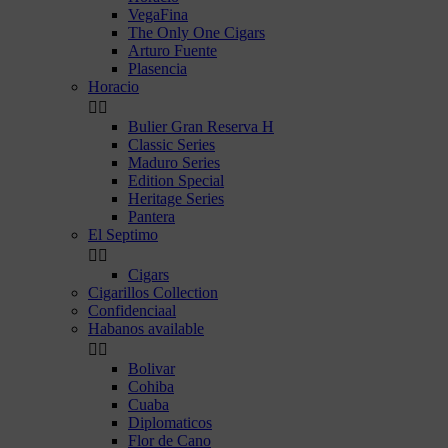
VegaFina
The Only One Cigars
Arturo Fuente
Plasencia
Horacio


Bulier Gran Reserva H
Classic Series
Maduro Series
Edition Special
Heritage Series
Pantera
El Septimo


Cigars
Cigarillos Collection
Confidenciaal
Habanos available


Bolivar
Cohiba
Cuaba
Diplomaticos
Flor de Cano