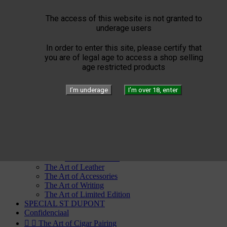
Por Laranaga
Punch
The access of this website is not granted to
Quai d'Orsay
underage users
Quintero
Rafael Gonzalez
In order to enter this site, please certify that
Ramon Allones
you are of legal age to access a shop selling
Rey del Mundo
age restricted products
Romeo Y Julieta
San Cristobal
Trinidad
I’m underage
I’m over 18, enter
Vegas Robaina
Vegueros


ST Dupont


The Art of Fire
Windproof
Torch flames
Flammes Double
The Art of Leather
The Art of Accessories
The Art of Writing
The Art of Limited Edition
SPECIAL ST DUPONT
Confidenciaal


The Art of Cigar Pairing