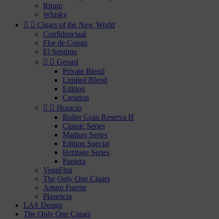
Rhum
Whisky


Cigars of the New World
Confidenciaal
Flor de Copan
El Septimo


Gerard
Private Blend
Limited Blend
Edition
Creation


Horacio
Bulier Gran Reserva H
Classic Series
Maduro Series
Edition Special
Heritage Series
Pantera
VegaFina
The Only One Cigars
Arturo Fuente
Plasencia
LAS Design
The Only One Cigars