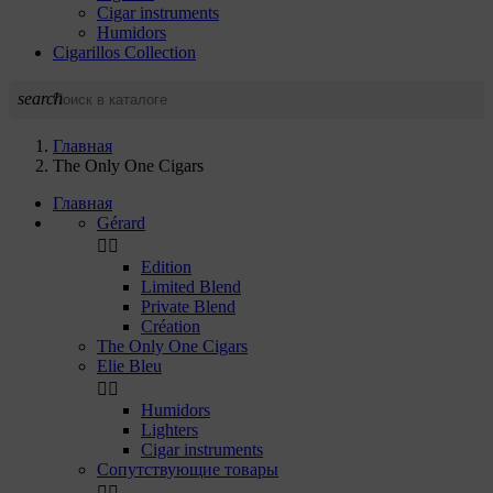
Cigar instruments
Humidors
Cigarillos Collection
search
Главная
The Only One Cigars
Главная
Gérard


Edition
Limited Blend
Private Blend
Création
The Only One Cigars
Elie Bleu


Humidors
Lighters
Cigar instruments
Сопутствующие товары

