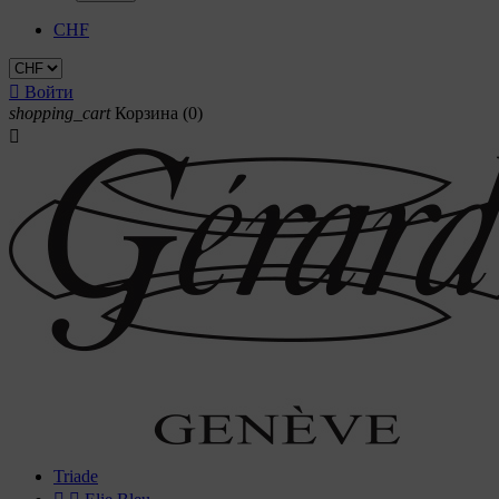
CHF

Войти
shopping_cart
Корзина
(0)

Triade