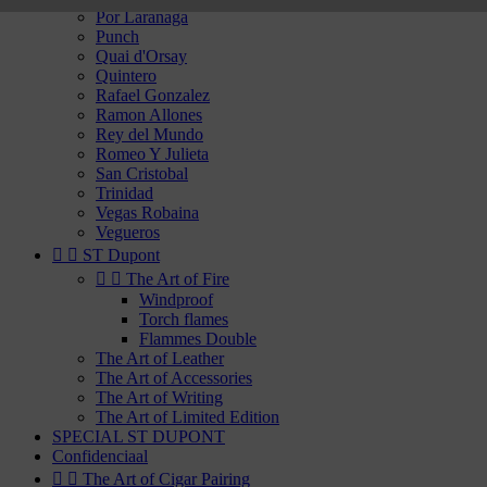
Por Laranaga
Punch
Quai d'Orsay
Quintero
Rafael Gonzalez
Ramon Allones
Rey del Mundo
Romeo Y Julieta
San Cristobal
Trinidad
Vegas Robaina
Vegueros


ST Dupont


The Art of Fire
Windproof
Torch flames
Flammes Double
The Art of Leather
The Art of Accessories
The Art of Writing
The Art of Limited Edition
SPECIAL ST DUPONT
Confidenciaal


The Art of Cigar Pairing