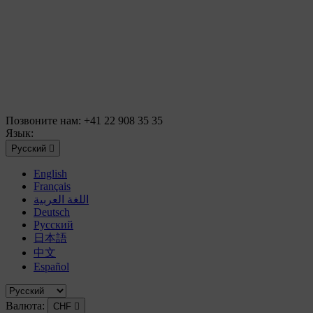
Позвоните нам:
+41 22 908 35 35
Язык:
Русский

English
Français
اللغة العربية
Deutsch
Русский
日本語
中文
Español
Валюта:
CHF
