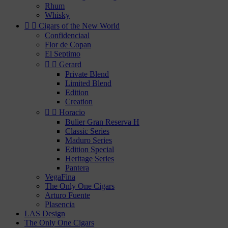
Rhum
Whisky


Cigars of the New World
Confidenciaal
Flor de Copan
El Septimo


Gerard
Private Blend
Limited Blend
Edition
Creation


Horacio
Bulier Gran Reserva H
Classic Series
Maduro Series
Edition Special
Heritage Series
Pantera
VegaFina
The Only One Cigars
Arturo Fuente
Plasencia
LAS Design
The Only One Cigars