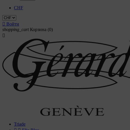
CHF

Войти
shopping_cart
Корзина
(0)

Triade