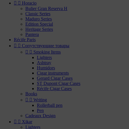


Horacio
Bulier Gran Reserva H
Classic Series
Maduro Series
Edition Special
Heritage Series
Pantera
Récife Paris


Сопутствующие товары


Smoking Items
Lighters
Ashtray
Humidors
Cigar instruments
Gerard Cigar Cases
ST Dupont Cigar Cases
Récife Cigar Cases
Books


Writing
Rollerball pen
Pen
Cadeaux Design


Xikar
Lighters