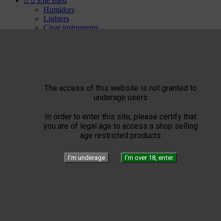


Elie Bleu
Humidors
Lighters
Cigar instruments
Arturo Fuente
YELLOW SEPTIMO


Gérard
Edition
Limited Blend
Private Blend
The access of this website is not granted to
Création
underage users
Plasencia


El Septimo
In order to enter this site, please certify that
Cigars
you are of legal age to access a shop selling


Habanos available
age restricted products
Bolivar
Cohiba
Cuaba
I’m underage
I’m over 18, enter
Diplomaticos
Flor de Cano
Hoyo de Monterrey
H. Upmann
Jose Luis Piedra
Montecristo
Partagas