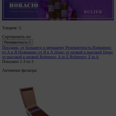
Товаров: 3.
Сортировать по:
Релевантность

Продажи, от большего к меньшему
Релевантность
Названию:
от А к Я
Названию: от Я к А
Цене: от низкой к высокой
Цене:
от высокой к низкой
Reference, A to Z
Reference, Z to A
Показано 1-3 из 3
Активные фильтры