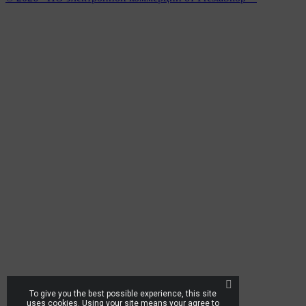
To give you the best possible experience, this site
uses cookies. Using your site means your agree to