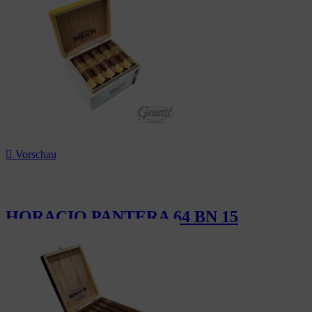

Vorschau
HORACIO PANTERA 64 BN 15
189,00 CHF