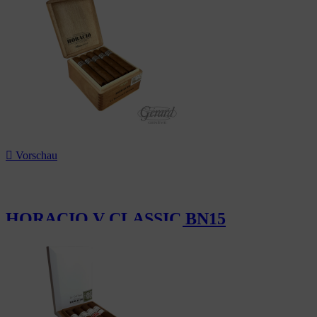

Vorschau
HORACIO V CLASSIC BN15
178,49 CHF