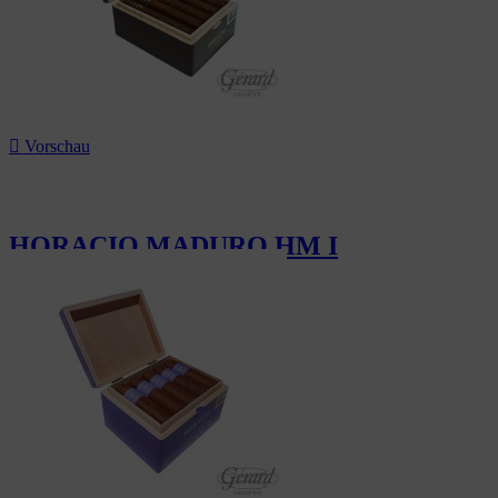

Vorschau
HORACIO MADURO HM I
232,50 CHF