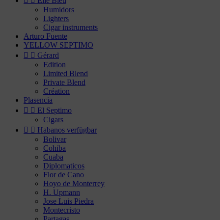


Elie Bleu
Humidors
Lighters
Cigar instruments
Arturo Fuente
YELLOW SEPTIMO


Gérard
Edition
Limited Blend
Private Blend
Création
Plasencia


El Septimo
Cigars


Habanos verfügbar
Bolivar
Cohiba
Cuaba
Diplomaticos
Flor de Cano
Hoyo de Monterrey
H. Upmann
Jose Luis Piedra
Montecristo
Partagas