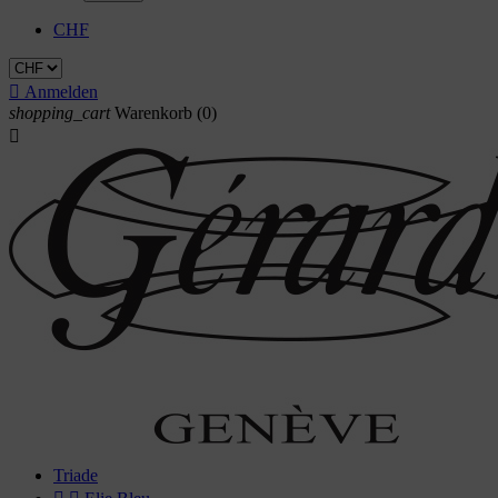
CHF

Anmelden
shopping_cart
Warenkorb
(0)

Triade