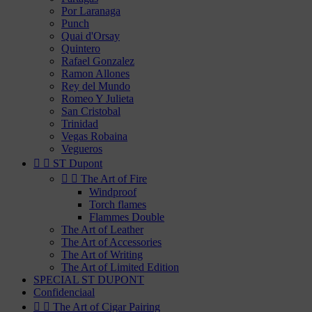
Por Laranaga
Punch
Quai d'Orsay
Quintero
Rafael Gonzalez
Ramon Allones
Rey del Mundo
Romeo Y Julieta
San Cristobal
Trinidad
Vegas Robaina
Vegueros


ST Dupont


The Art of Fire
Windproof
Torch flames
Flammes Double
The Art of Leather
The Art of Accessories
The Art of Writing
The Art of Limited Edition
SPECIAL ST DUPONT
Confidenciaal


The Art of Cigar Pairing