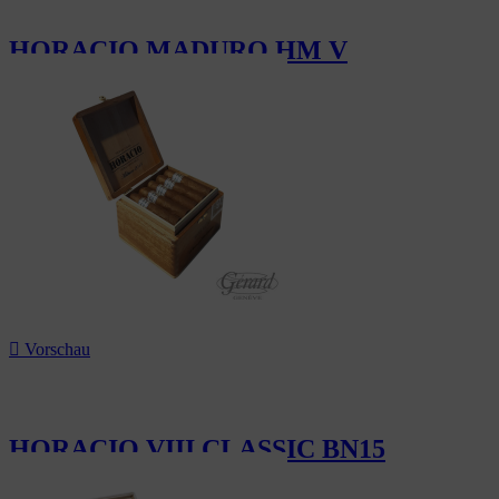
HORACIO MADURO HM V
187,50 CHF

Vorschau
HORACIO VIII CLASSIC BN15
148,50 CHF