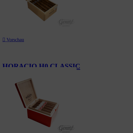

Vorschau
HORACIO H0 CLASSIC
283,50 CHF