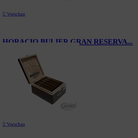

Vorschau
HORACIO BULIER GRAN RESERVA...
223,50 CHF

Vorschau