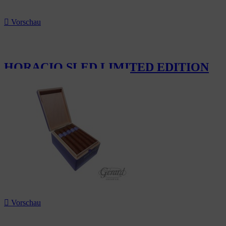

Vorschau
HORACIO SLED LIMITED EDITION
247,50 CHF

Vorschau