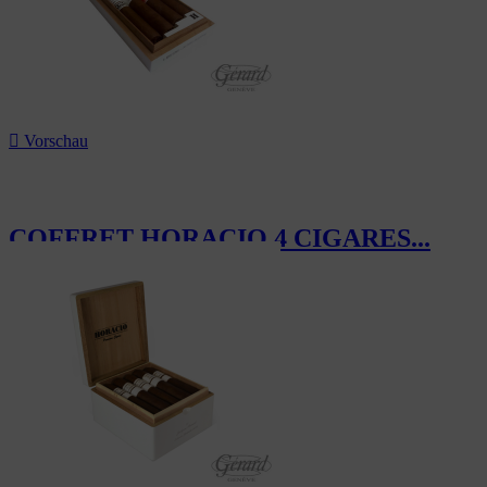

Vorschau
COFFRET HORACIO 4 CIGARES...
67,20 CHF