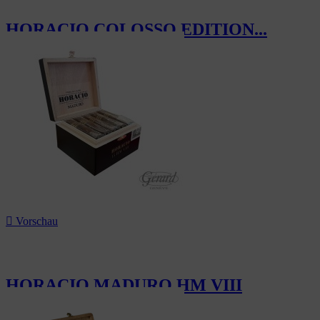
HORACIO COLOSSO EDITION...
217,50 CHF

Vorschau
HORACIO MADURO HM VIII
156,00 CHF