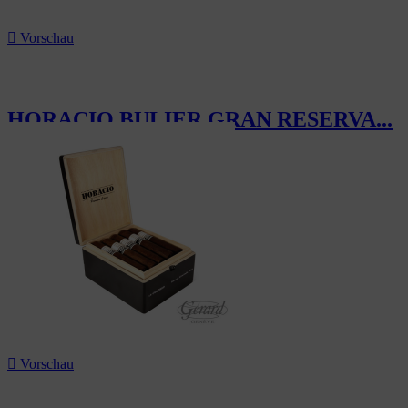

Vorschau
HORACIO BULIER GRAN RESERVA...
178,49 CHF

Vorschau