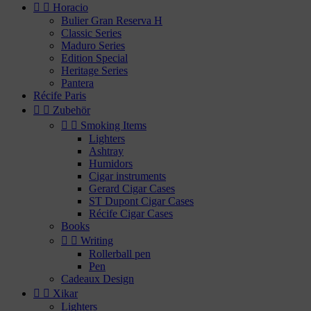


Horacio
Bulier Gran Reserva H
Classic Series
Maduro Series
Edition Special
Heritage Series
Pantera
Récife Paris


Zubehör


Smoking Items
Lighters
Ashtray
Humidors
Cigar instruments
Gerard Cigar Cases
ST Dupont Cigar Cases
Récife Cigar Cases
Books


Writing
Rollerball pen
Pen
Cadeaux Design


Xikar
Lighters