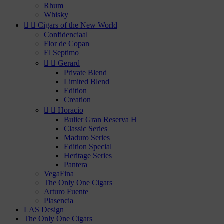
Rhum
Whisky


Cigars of the New World
Confidenciaal
Flor de Copan
El Septimo


Gerard
Private Blend
Limited Blend
Edition
Creation


Horacio
Bulier Gran Reserva H
Classic Series
Maduro Series
Edition Special
Heritage Series
Pantera
VegaFina
The Only One Cigars
Arturo Fuente
Plasencia
LAS Design
The Only One Cigars