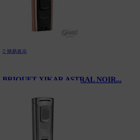

簡易表示
BRIQUET XIKAR ASTRAL NOIR...
CHF60.00