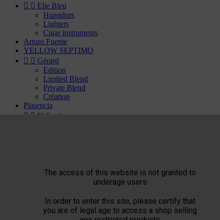


Elie Bleu
Humidors
Lighters
Cigar instruments
Arturo Fuente
YELLOW SEPTIMO


Gérard
Edition
Limited Blend
Private Blend
Création
Plasencia


El Septimo
Cigars


Habanos available
Bolivar
Cohiba
Cuaba
Diplomaticos
The access of this website is not granted to
Flor de Cano
underage users
Hoyo de Monterrey
H. Upmann
In order to enter this site, please certify that
Jose Luis Piedra
you are of legal age to access a shop selling
Montecristo
age restricted products