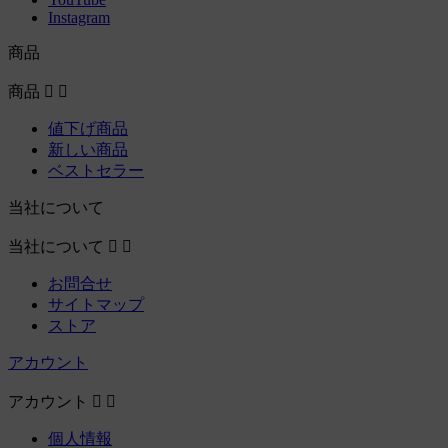
Instagram
商品
商品


値下げ商品
新しい商品
ベストセラー
当社について
当社について


お問合せ
サイトマップ
ストア
アカウント
アカウント


個人情報