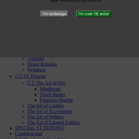
Partagas
Por Laranaga
Punch
I’m underage
I’m over 18, enter
Quai d'Orsay
Quintero
Rafael Gonzalez
Ramon Allones
Rey del Mundo
Romeo Y Julieta
San Cristobal
Trinidad
Vegas Robaina
Vegueros


ST Dupont


The Art of Fire
Windproof
Torch flames
Flammes Double
The Art of Leather
The Art of Accessories
The Art of Writing
The Art of Limited Edition
SPECIAL ST DUPONT
Confidenciaal