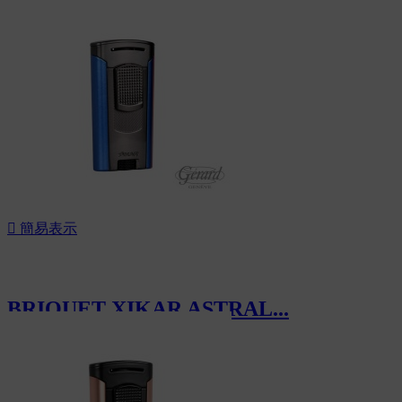
CHF60.00

簡易表示
BRIQUET XIKAR ASTRAL...
CHF60.00