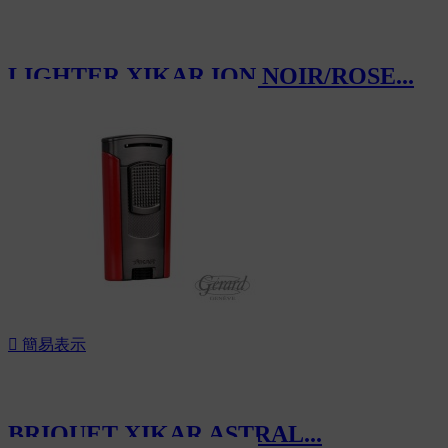
LIGHTER XIKAR ION NOIR/ROSE...
CHF105.00

簡易表示
BRIQUET XIKAR ASTRAL...