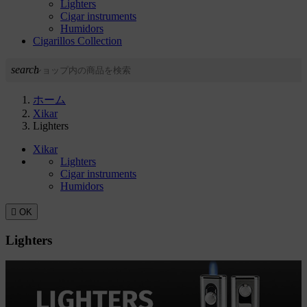
Lighters
Cigar instruments
Humidors
Cigarillos Collection
search
ホーム
Xikar
Lighters
Xikar
Lighters
Cigar instruments
Humidors

OK
Lighters