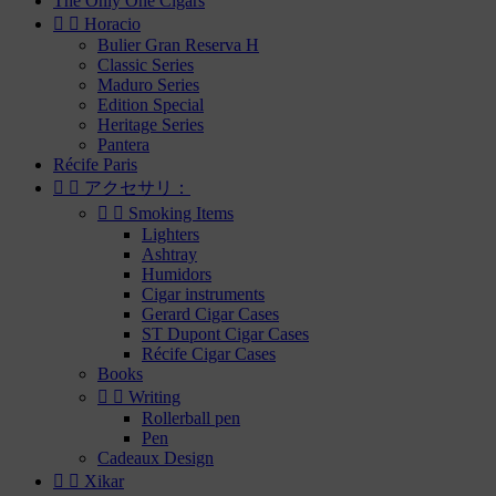
The Only One Cigars


Horacio
Bulier Gran Reserva H
Classic Series
Maduro Series
Edition Special
Heritage Series
Pantera
Récife Paris


アクセサリ：


Smoking Items
Lighters
Ashtray
Humidors
Cigar instruments
Gerard Cigar Cases
ST Dupont Cigar Cases
Récife Cigar Cases
Books


Writing
Rollerball pen
Pen
Cadeaux Design


Xikar