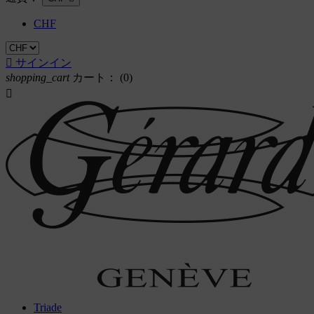
CHF

サインイン
shopping_cart
カート：
(0)

Triade