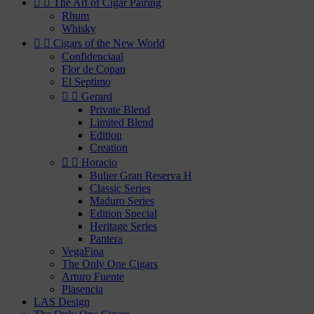


The Art of Cigar Pairing
Rhum
Whisky


Cigars of the New World
Confidenciaal
Flor de Copan
El Septimo


Gerard
Private Blend
Limited Blend
Edition
Creation


Horacio
Bulier Gran Reserva H
Classic Series
Maduro Series
Edition Special
Heritage Series
Pantera
VegaFina
The Only One Cigars
Arturo Fuente
Plasencia
LAS Design