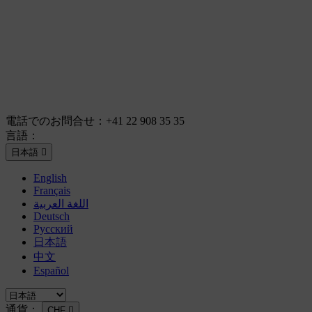
電話でのお問合せ：
+41 22 908 35 35
言語：
日本語

English
Français
اللغة العربية
Deutsch
Русский
日本語
中文
Español
通貨：
CHF
