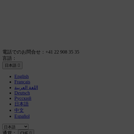
電話でのお問合せ：
+41 22 908 35 35
言語：
日本語

English
Français
اللغة العربية
Deutsch
Русский
日本語
中文
Español
通貨：
CHF
