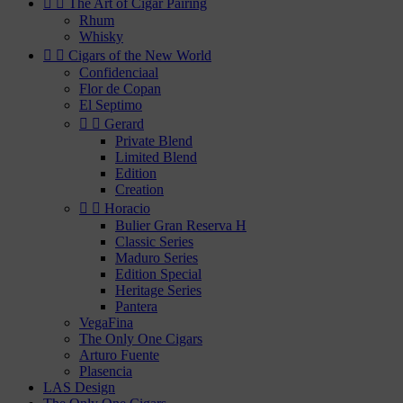


The Art of Cigar Pairing
Rhum
Whisky


Cigars of the New World
Confidenciaal
Flor de Copan
El Septimo


Gerard
Private Blend
Limited Blend
Edition
Creation


Horacio
Bulier Gran Reserva H
Classic Series
Maduro Series
Edition Special
Heritage Series
Pantera
VegaFina
The Only One Cigars
Arturo Fuente
Plasencia
LAS Design