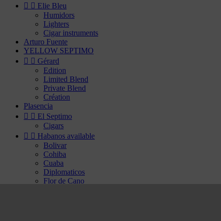


Elie Bleu
Humidors
Lighters
Cigar instruments
Arturo Fuente
YELLOW SEPTIMO


Gérard
Edition
Limited Blend
Private Blend
Création
Plasencia


El Septimo
Cigars


Habanos available
Bolivar
Cohiba
Cuaba
Diplomaticos
Flor de Cano
Hoyo de Monterrey
H. Upmann
Jose Luis Piedra
Montecristo