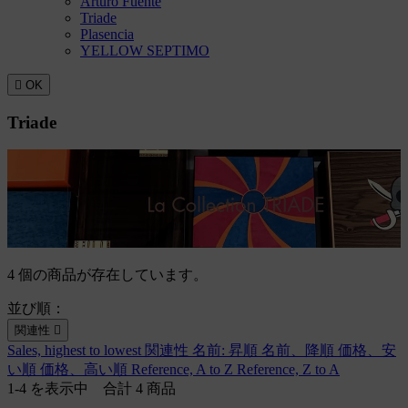
Arturo Fuente
Triade
Plasencia
YELLOW SEPTIMO

OK
Triade
4 個の商品が存在しています。
並び順：
関連性

Sales, highest to lowest
関連性
名前: 昇順
名前、降順
価格、安
い順
価格、高い順
Reference, A to Z
Reference, Z to A
1-4 を表示中 合計 4 商品