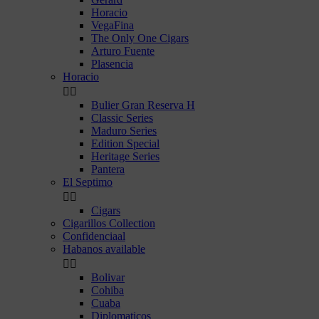
Horacio
VegaFina
The Only One Cigars
Arturo Fuente
Plasencia
Horacio


Bulier Gran Reserva H
Classic Series
Maduro Series
Edition Special
Heritage Series
Pantera
El Septimo


Cigars
Cigarillos Collection
Confidenciaal
Habanos available


Bolivar
Cohiba
Cuaba
Diplomaticos