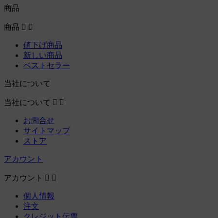
商品
商品


値下げ商品
新しい商品
ベストセラー
当社について
当社について


お問合せ
サイトマップ
ストア
アカウント
アカウント


個人情報
注文
クレジット伝票