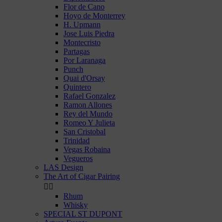
Flor de Cano
Hoyo de Monterrey
H. Upmann
Jose Luis Piedra
Montecristo
Partagas
Por Laranaga
Punch
Quai d'Orsay
Quintero
Rafael Gonzalez
Ramon Allones
Rey del Mundo
Romeo Y Julieta
San Cristobal
Trinidad
Vegas Robaina
Vegueros
LAS Design
The Art of Cigar Pairing


Rhum
Whisky
SPECIAL ST DUPONT