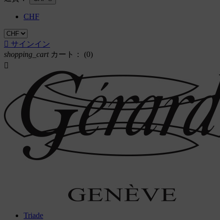
CHF

サインイン
shopping_cart
カート：
(0)

Triade