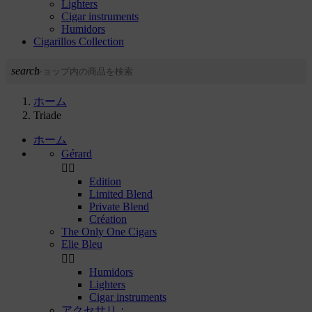
Lighters
Cigar instruments
Humidors
Cigarillos Collection
search
ホーム
Triade
ホーム
Gérard


Edition
Limited Blend
Private Blend
Création
The Only One Cigars
Elie Bleu


Humidors
Lighters
Cigar instruments
アクセサリ：