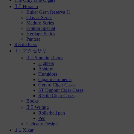
The Only One Cigars


Horacio
Bulier Gran Reserva H
Classic Series
Maduro Series
Edition Special
Heritage Series
Pantera
Récife Paris


アクセサリ：


Smoking Items
Lighters
Ashtray
Humidors
Cigar instruments
Gerard Cigar Cases
ST Dupont Cigar Cases
Récife Cigar Cases
Books


Writing
Rollerball pen
Pen
Cadeaux Design


Xikar