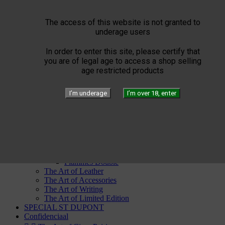
Partagas
Por Laranaga
The access of this website is not granted to
Punch
underage users
Quai d'Orsay
Quintero
Rafael Gonzalez
In order to enter this site, please certify that
Ramon Allones
you are of legal age to access a shop selling
Rey del Mundo
age restricted products
Romeo Y Julieta
San Cristobal
I’m underage
I’m over 18, enter
Trinidad
Vegas Robaina
Vegueros


ST Dupont


The Art of Fire
Windproof
Torch flames
Flammes Double
The Art of Leather
The Art of Accessories
The Art of Writing
The Art of Limited Edition
SPECIAL ST DUPONT
Confidenciaal