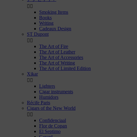


Smoking Items
Books
Writing
Cadeaux Design
ST Dupont


The Art of Fire
The Art of Leather
The Art of Accessories
The Art of Writing
The Art of Limited Edition
Xikar


Lighters
Cigar instruments
Humidors
Récife Paris
Cigars of the New World


Confidenciaal
Flor de Copan
El Septimo
Gerard