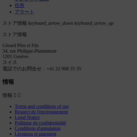
住所
アラート
ストア情報
keyboard_arrow_down
keyboard_arrow_up
ストア情報
Gérard Père et Fils
34, rue Philippe-Plantamour
1201 Genève
スイス
電話でのお問合せ：
+41 22 908 35 35
情報
情報


Terms and conditions of use
Respect de l'environnement
Legal Notice
Politique de confidentialité
Conditions d'annulation
Livraison et paiement