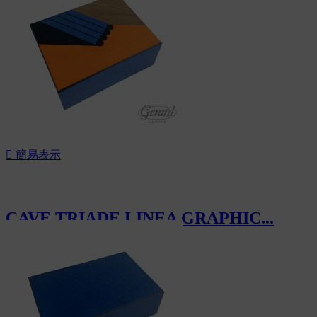
新

簡易表示
CAVE TRIADE LINEA GRAPHIC...
CHF740.00