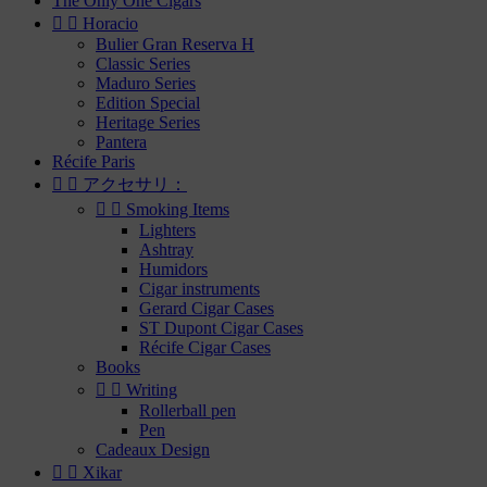
The Only One Cigars


Horacio
Bulier Gran Reserva H
Classic Series
Maduro Series
Edition Special
Heritage Series
Pantera
Récife Paris


アクセサリ：


Smoking Items
Lighters
Ashtray
Humidors
Cigar instruments
Gerard Cigar Cases
ST Dupont Cigar Cases
Récife Cigar Cases
Books


Writing
Rollerball pen
Pen
Cadeaux Design


Xikar