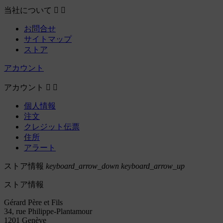
当社について


お問合せ
サイトマップ
ストア
アカウント
アカウント


個人情報
注文
クレジット伝票
住所
アラート
ストア情報
keyboard_arrow_down
keyboard_arrow_up
ストア情報
Gérard Père et Fils
34, rue Philippe-Plantamour
1201 Genève