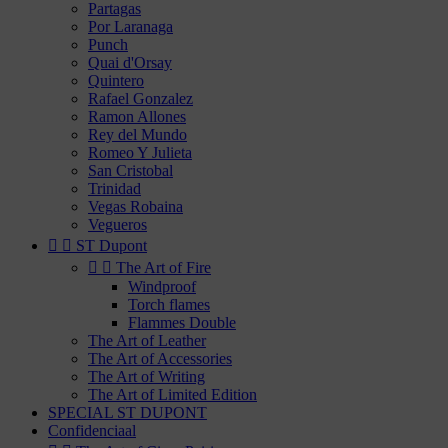
Partagas
Por Laranaga
Punch
Quai d'Orsay
Quintero
Rafael Gonzalez
Ramon Allones
Rey del Mundo
Romeo Y Julieta
San Cristobal
Trinidad
Vegas Robaina
Vegueros


ST Dupont


The Art of Fire
Windproof
Torch flames
Flammes Double
The Art of Leather
The Art of Accessories
The Art of Writing
The Art of Limited Edition
SPECIAL ST DUPONT
Confidenciaal