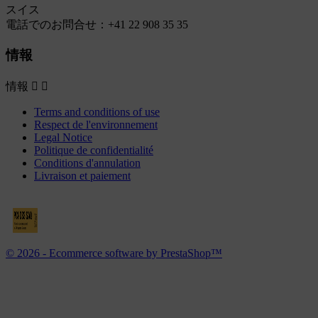
スイス
電話でのお問合せ：
+41 22 908 35 35
情報
情報


Terms and conditions of use
Respect de l'environnement
Legal Notice
Politique de confidentialité
Conditions d'annulation
Livraison et paiement
© 2026 - Ecommerce software by PrestaShop™