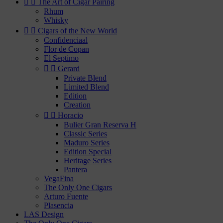


The Art of Cigar Pairing
Rhum
Whisky


Cigars of the New World
Confidenciaal
Flor de Copan
El Septimo


Gerard
Private Blend
Limited Blend
Edition
Creation


Horacio
Bulier Gran Reserva H
Classic Series
Maduro Series
Edition Special
Heritage Series
Pantera
VegaFina
The Only One Cigars
Arturo Fuente
Plasencia
LAS Design