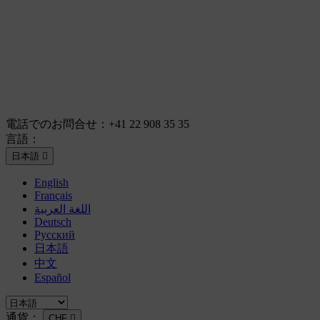
電話でのお問合せ：
+41 22 908 35 35
言語：
日本語

English
Français
اللغة العربية
Deutsch
Русский
日本語
中文
Español
通貨：
CHF
