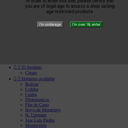
In order to enter this site, please certify that


Elie Bleu
you are of legal age to access a shop selling
Humidors
age restricted products
Lighters
Cigar instruments
Arturo Fuente
I’m underage
I’m over 18, enter
YELLOW SEPTIMO


Gérard
Edition
Limited Blend
Private Blend
Création
Plasencia


El Septimo
Cigars


Habanos available
Bolivar
Cohiba
Cuaba
Diplomaticos
Flor de Cano
Hoyo de Monterrey
H. Upmann
Jose Luis Piedra
Montecristo